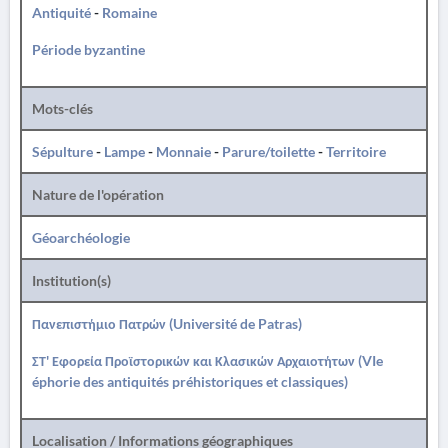
Antiquité
-
Romaine
Période byzantine
Mots-clés
Sépulture
-
Lampe
-
Monnaie
-
Parure/toilette
-
Territoire
Nature de l'opération
Géoarchéologie
Institution(s)
Πανεπιστήμιο Πατρών (Université de Patras)
ΣΤ' Εφορεία Προϊστορικών και Κλασικών Αρχαιοτήτων (VIe
éphorie des antiquités préhistoriques et classiques)
Localisation / Informations géographiques