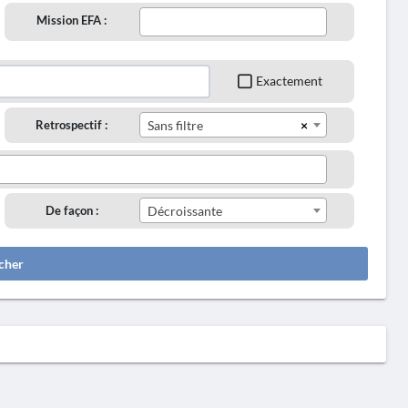
Mission EFA :
Exactement
×
Retrospectif :
Sans filtre
De façon :
Décroissante
cher