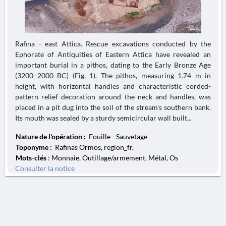
Rafina - east Attica. Rescue excavations conducted by the
Ephorate of Antiquities of Eastern Attica have revealed an
important burial in a pithos, dating to the Early Bronze Age
(3200–2000 BC) (Fig. 1). The pithos, measuring 1.74 m in
height, with horizontal handles and characteristic corded-
pattern relief decoration around the neck and handles, was
placed in a pit dug into the soil of the stream's southern bank.
Its mouth was sealed by a sturdy semicircular wall built...
Nature de l'opération :
Fouille - Sauvetage
Toponyme :
Rafinas Ormos, region_fr,
Mots-clés
: Monnaie, Outillage/armement, Métal, Os
Consulter la notice