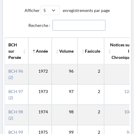
Afficher
enregistrements par page
Recherche :
BCH
Notices sur
sur
Année
Volume
Fasicule
la
Persée
Chronique
BCH
Année
Volume
Fasicule
Notices sur
BCH 96
1972
96
2
1
sur
la
(2)
Persée
Chronique
BCH 97
1973
97
2
126
(2)
BCH 98
1974
98
2
108
(2)
BCH 99
1975
99
2
96