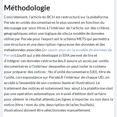
Méthodologie
Concrètement, l’article du BCH est restructuré sur la plateforme
Persée en unités documentaires le plus souvent en fonction du
découpage par sous-titres à l’intérieur de l’article, sur des critères
géographiques selon une logique de site.Le modèle de données
utilisé par Persée pour l’export est le schéma METS qui permettra
une structure et une description rigoureuse des données et des
métadonnées associées (
en savoir plus sur le modèle de données de
Persée
).L’outil qui a été développé à l’EFA permet de lire et
d’intégrer ces données restructurées.Il assure un accès par unités
documentaires à l’intérieur desquelles on peut isoler le contenu
pour préparer des notices : No d’unité documentaire (UD), titre de
l’unité, correspondance sur Persée.À l’intérieur de chaque UD, on
accède à l’ensemble de son contenu (texte et illustration). Le
traitement des notices et notamment leur ajout à la plateforme n’est
pas une opération automatique, un travail d’édition doit se faire
pour obtenir le résultat attendu.Les lignes à importer ou non dans la
notice (titre / nom du site, description de la/les fouille(s),
illustration) doivent être sélectionnées manuellement.