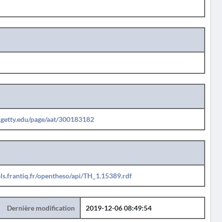
b.getty.edu/page/aat/300183182
ols.frantiq.fr/opentheso/api/TH_1.15389.rdf
Dernière modification
2019-12-06 08:49:54