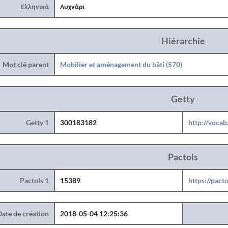
Ελληνικά
Λυχνάρι
Hiérarchie
Mot clé parent
Mobilier et aménagement du bâti (570)
Getty
Getty 1
300183182
http://voca
Pactols
Pactols 1
15389
https://pact
Date de création
2018-05-04 12:25:36