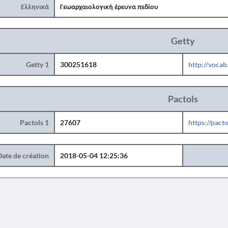
Ελληνικά
Γεωαρχαιολογική έρευνα πεδίου
Getty
Getty 1
300251618
http://voca
Pactols
Pactols 1
27607
https://pact
Date de création
2018-05-04 12:25:36