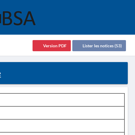
Version PDF
Lister les notices (53)
e