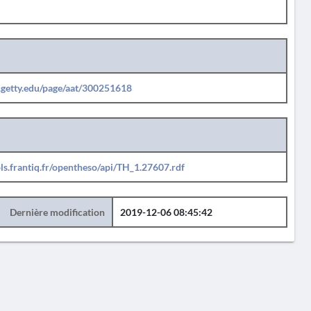
b.getty.edu/page/aat/300251618
ols.frantiq.fr/opentheso/api/TH_1.27607.rdf
Dernière modification
2019-12-06 08:45:42