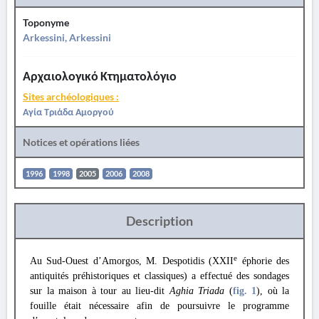
Toponyme
Arkessini, Arkessini
Αρχαιολογικό Κτηματολόγιο
Sites archéologiques :
Αγία Τριάδα Αμοργού
Notices et opérations liées
1996
1998
2005
2006
2008
Description
e
Au Sud-Ouest d’Amorgos, M. Despotidis (XXII
éphorie des
antiquités préhistoriques et classiques) a effectué des sondages
sur la maison à tour au lieu-dit
Aghia Triada
(
fig. 1
), où la
fouille était nécessaire afin de poursuivre le programme