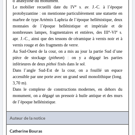
d’anastylose du monument.
e
Le mobilier recueilli date du IV
s. av. J.-C. à l’époque
protobyzantine : on mentionne particulièrement une statuette en
marbre de type Artémis Laphria de l’époque hellénistique, deux
monnaies de l’époque hellénistique et impériale et de
e
e
nombreuses lampes, fragmentaires et entières, des III
-VI
s.
apr. J.-C., ainsi que des tessons de céramique à vernis noir et à
vernis rouge et des fragments de verre.
Au Sud-Ouest de la cour, on a mis au jour la partie Sud d’une
pièce de stockage (
pitheon
) : on y a dégagé les parties
inférieures de deux
pithoi
fixés dans le sol.
Dans l’angle Sud-Est de la cour, on a fouillé un espace
accessible par une porte avec un grand seuil monolithique (long.
3,70 m).
Dans le complexe de constructions modernes, en dehors du
monument, on a dégagé un pressoir à huile antique et des murs
de l’époque hellénistique.
Auteur de la notice
Catherine Bouras