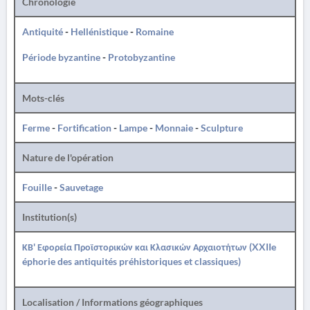
Chronologie
Antiquité
-
Hellénistique
-
Romaine
Période byzantine
-
Protobyzantine
Mots-clés
Ferme
-
Fortification
-
Lampe
-
Monnaie
-
Sculpture
Nature de l'opération
Fouille
-
Sauvetage
Institution(s)
ΚΒ' Εφορεία Προϊστορικών και Κλασικών Αρχαιοτήτων (XXIIe
éphorie des antiquités préhistoriques et classiques)
Localisation / Informations géographiques