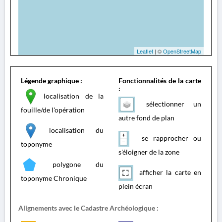
Leaflet
| ©
OpenStreetMap
Légende graphique :
Fonctionnalités de la carte
:
localisation de la
sélectionner un
fouille/de l'opération
autre fond de plan
localisation du
se rapprocher ou
toponyme
s'éloigner de la zone
polygone du
afficher la carte en
toponyme Chronique
plein écran
Alignements avec le Cadastre Archéologique :