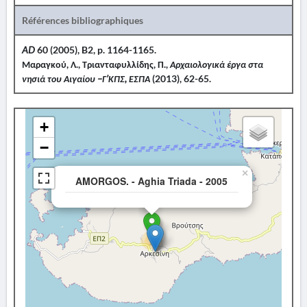
Références bibliographiques
AD
60 (2005), B2, p. 1164-1165.
Μαραγκού, Λ
.,
Τριανταφυλλίδης, Π.
,
Αρχαιολογικά έργα στα
νησιά του Αιγαίου –Γ’ΚΠΣ, ΕΣΠΑ
(2013), 62-65.
+
−
×
AMORGOS. - Aghia Triada - 2005