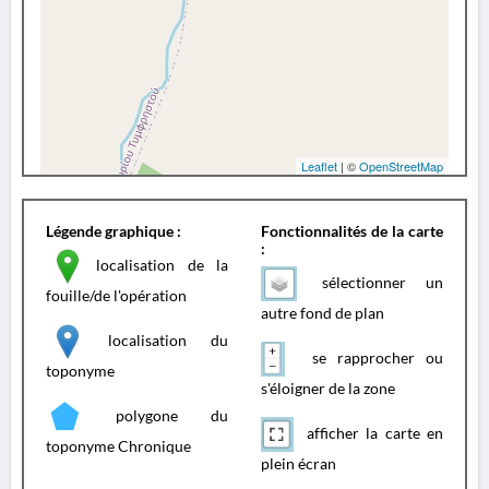
Leaflet
| ©
OpenStreetMap
Légende graphique :
Fonctionnalités de la carte
:
localisation de la
sélectionner un
fouille/de l'opération
autre fond de plan
localisation du
se rapprocher ou
toponyme
s'éloigner de la zone
polygone du
afficher la carte en
toponyme Chronique
plein écran