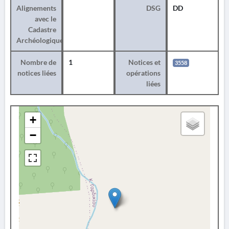
Alignements
DSG
DD
avec le
Cadastre
Archéologique
Nombre de
1
Notices et
3558
notices liées
opérations
liées
+
−