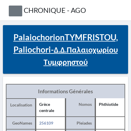
CHRONIQUE - AGO
PalaiochorionTYMFRISTOU,
Paliochori-Δ.Δ.Παλαιοχωρίου
Τυμφρηστού
Informations Générales
Grèce
Nomos
Phthiotide
Localisation
centrale
GeoNames
256109
Pleiades