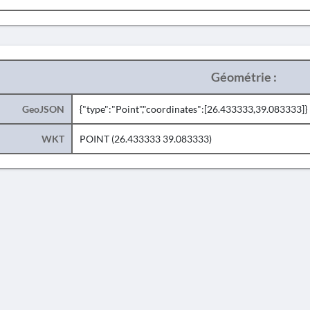
Géométrie :
GeoJSON
{"type":"Point","coordinates":[26.433333,39.083333]}
WKT
POINT (26.433333 39.083333)