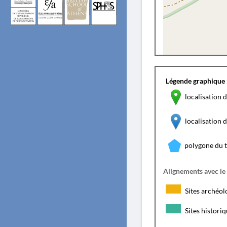
Légende graphique 
localisation d
localisation
polygone du 
Alignements avec le
Sites archéol
Sites histori