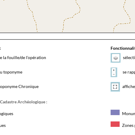
:
Fonctionnalit
e la fouille/de l'opération
sélect
 du toponyme
se rapp
toponyme Chronique
affiche
 Cadastre Archéologique :
ogiques
Monum
ques
Zones 