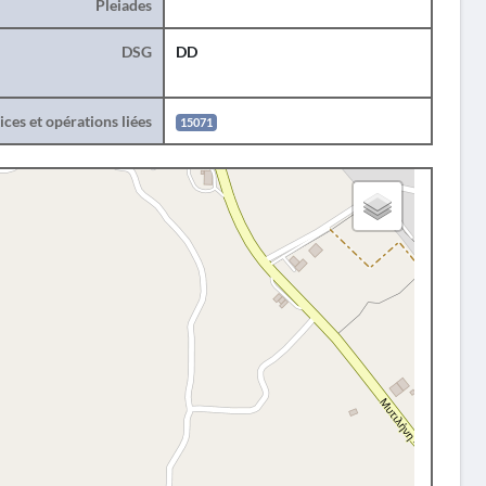
Pleiades
DSG
DD
ces et opérations liées
15071