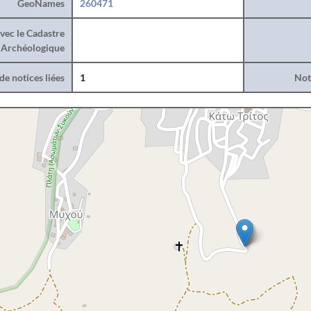
GeoNames
260471
vec le Cadastre
Archéologique
e notices liées
1
Noti