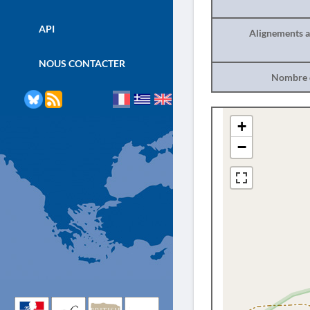
API
Alignements a
NOUS CONTACTER
Nombre d
+
−