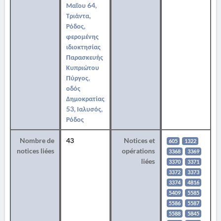
Μαΐου 64,
Τριάντα,
Ρόδος,
φερομένης
ιδιοκτησίας
Παρασκευής
Κυπριώτου
Πύργος,
οδός
Δημοκρατίας
53, Ιαλυσός,
Ρόδος
Nombre de
43
Notices et
605
1322
notices liées
opérations
3368
3369
liées
3370
3371
3372
3373
3374
4816
5409
5585
5586
5587
5588
5845