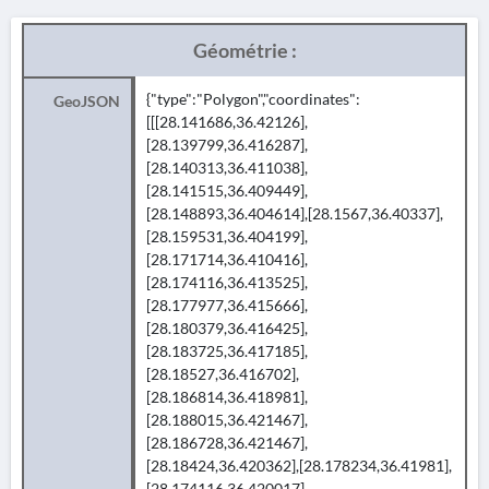
Géométrie :
{"type":"Polygon","coordinates":
GeoJSON
[[[28.141686,36.42126],
[28.139799,36.416287],
[28.140313,36.411038],
[28.141515,36.409449],
[28.148893,36.404614],[28.1567,36.40337],
[28.159531,36.404199],
[28.171714,36.410416],
[28.174116,36.413525],
[28.177977,36.415666],
[28.180379,36.416425],
[28.183725,36.417185],
[28.18527,36.416702],
[28.186814,36.418981],
[28.188015,36.421467],
[28.186728,36.421467],
[28.18424,36.420362],[28.178234,36.41981],
[28.174116,36.420017],