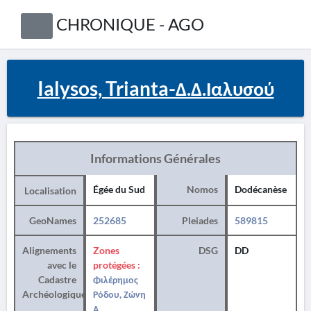
CHRONIQUE - AGO
Ialysos, Trianta-Δ.Δ.Ιαλυσού
Informations Générales
Égée du Sud
Nomos
Dodécanèse
Localisation
GeoNames
252685
Pleiades
589815
Alignements
Zones
DSG
DD
avec le
protégées :
Cadastre
Φιλέρημος
Archéologique
Ρόδου, Ζώνη
Α