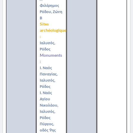
Φιλέρημος
Ρόδου, Ζώνη
Β
Sites
archéologiques
:
Ιαλυσός,
Ρόδος
Monuments
:
Ι. Ναός
Παναγίας,
Ιαλυσός,
Ρόδος
Ι. Ναός
Αγίου
Νικολάου,
Ιαλυσός,
Ρόδος
Πύργος,
οδός 9ης