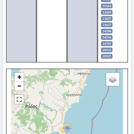
10164
11604
11605
11627
14286
14594
14705
20415
20925
+
−