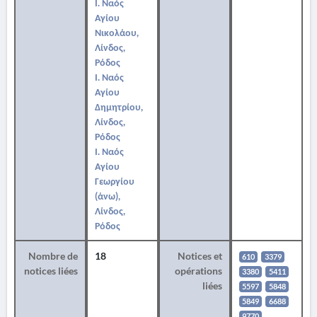
Ι. Ναός
Αγίου
Νικολάου,
Λίνδος,
Ρόδος
Ι. Ναός
Αγίου
Δημητρίου,
Λίνδος,
Ρόδος
Ι. Ναός
Αγίου
Γεωργίου
(άνω),
Λίνδος,
Ρόδος
Nombre de
18
Notices et
610
3379
notices liées
opérations
3380
5411
liées
5597
5848
5849
6688
9770