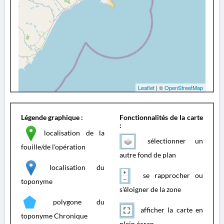
Leaflet
| ©
OpenStreetMap
Légende graphique :
Fonctionnalités de la carte
:
localisation de la
sélectionner un
fouille/de l'opération
autre fond de plan
localisation du
se rapprocher ou
toponyme
s'éloigner de la zone
polygone du
afficher la carte en
toponyme Chronique
plein écran