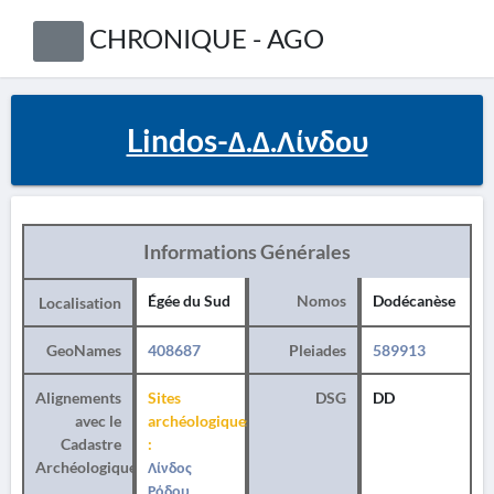
CHRONIQUE - AGO
Lindos-Δ.Δ.Λίνδου
Informations Générales
Égée du Sud
Nomos
Dodécanèse
Localisation
GeoNames
408687
Pleiades
589913
Alignements
Sites
DSG
DD
avec le
archéologiques
Cadastre
:
Archéologique
Λίνδος
Ρόδου