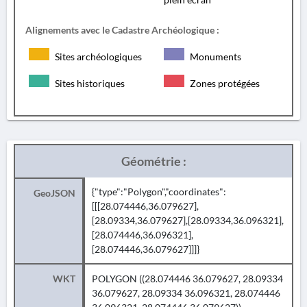
Alignements avec le Cadastre Archéologique :
Sites archéologiques
Monuments
Sites historiques
Zones protégées
Géométrie :
{"type":"Polygon","coordinates":
GeoJSON
[[[28.074446,36.079627],
[28.09334,36.079627],[28.09334,36.096321],
[28.074446,36.096321],
[28.074446,36.079627]]]}
WKT
POLYGON ((28.074446 36.079627, 28.09334
36.079627, 28.09334 36.096321, 28.074446