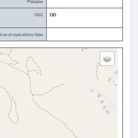
Pleiades
DSG
DD
ces et opérations liées