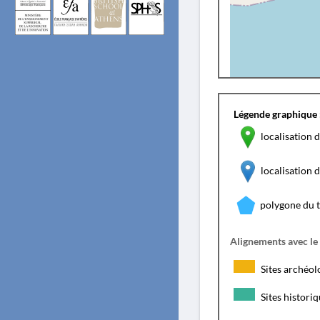
Légende graphique 
localisation d
localisation
polygone du 
Alignements avec le
Sites archéol
Sites histori