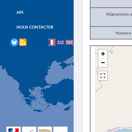
API
Alignements a
NOUS CONTACTER
Nombre d
+
−