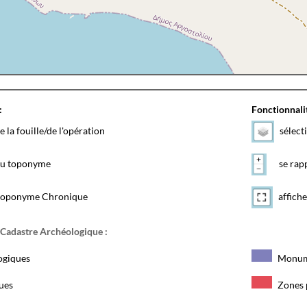
:
Fonctionnalit
e la fouille/de l'opération
sélect
 du toponyme
se rapp
toponyme Chronique
affiche
 Cadastre Archéologique :
ogiques
Monum
ques
Zones 