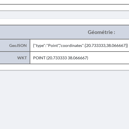
Géométrie :
GeoJSON
{"type":"Point","coordinates":[20.733333,38.066667]}
WKT
POINT (20.733333 38.066667)