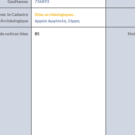
GeoNames
736893
vec le Cadastre
Sites archéologiques :
Archéologique
Αρχαία Αμφίπολη, Σέρρες
e notices liées
85
Noti