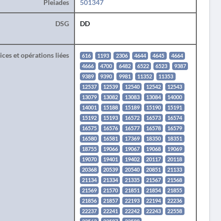
Pleiades
501347
DSG
DD
ces et opérations liées
616
1193
2306
4644
4645
4664
4666
4700
6482
6522
6523
9387
9389
9390
9981
11352
11353
12537
12539
12540
12542
12543
13079
13082
13083
13084
14000
14001
15188
15189
15190
15191
15192
15193
16572
16573
16574
16575
16576
16577
16578
16579
16580
16581
17369
18350
18351
18755
19066
19067
19068
19069
19070
19401
19402
20117
20118
20368
20539
20540
20851
21133
21134
21334
21335
21567
21568
21569
21570
21851
21854
21855
21856
21857
22193
22194
22236
22237
22241
22242
22243
22558