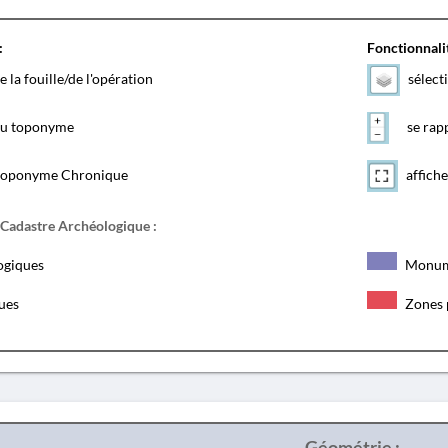
:
Fonctionnalit
e la fouille/de l'opération
sélect
 du toponyme
se rapp
toponyme Chronique
affiche
 Cadastre Archéologique :
ogiques
Monum
ques
Zones 
Géométrie :