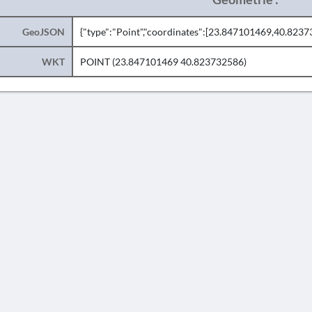
GeoJSON
{"type":"Point","coordinates":[23.847101469,40.8237
WKT
POINT (23.847101469 40.823732586)