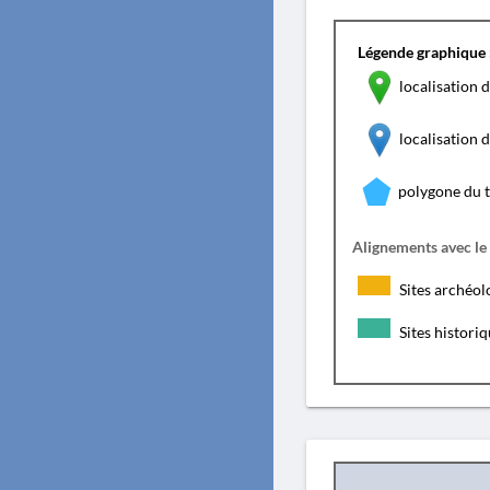
Légende graphique 
localisation d
localisation
polygone du 
Alignements avec le
Sites archéol
Sites histori