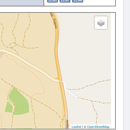
22562
22587
22588
Leaflet
| ©
OpenStreetMap