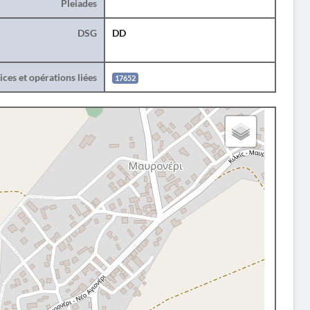
Pleiades
DSG
DD
ces et opérations liées
17652