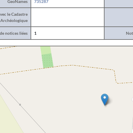
GeoNames
735287
vec le Cadastre
Archéologique
e notices liées
1
Noti