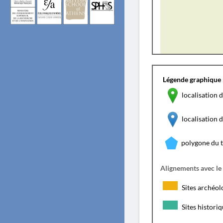
Légende graphique 
localisation d
localisation
polygone du 
Alignements avec le
Sites archéol
Sites histori