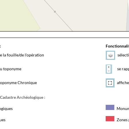
:
Fonctionnalit
e la fouille/de l'opération
sélect
 du toponyme
se rapp
toponyme Chronique
affiche
 Cadastre Archéologique :
ogiques
Monum
ques
Zones 