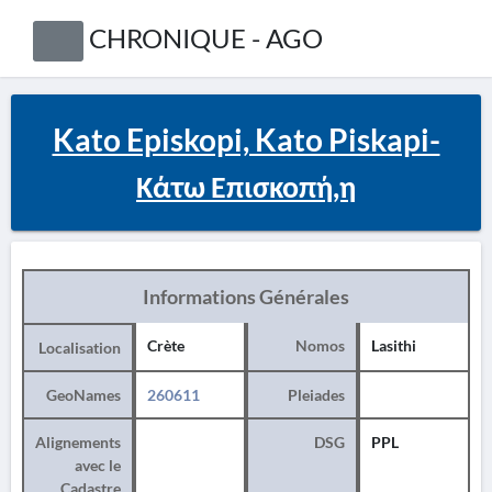
CHRONIQUE - AGO
Kato Episkopi, Kato Piskapi-
Κάτω Επισκοπή,η
Informations Générales
Crète
Nomos
Lasithi
Localisation
GeoNames
260611
Pleiades
Alignements
DSG
PPL
avec le
Cadastre