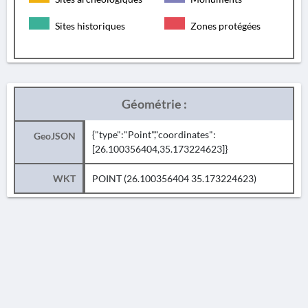
Sites historiques
Zones protégées
Géométrie :
{"type":"Point","coordinates":
GeoJSON
[26.100356404,35.173224623]}
WKT
POINT (26.100356404 35.173224623)