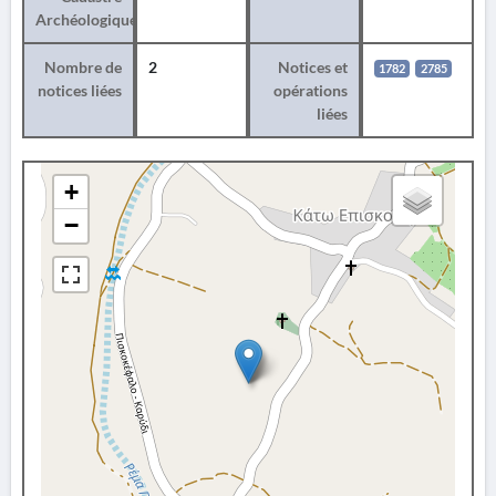
Archéologique
Nombre de
2
Notices et
1782
2785
notices liées
opérations
liées
+
−