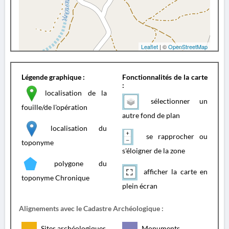
Leaflet
| ©
OpenStreetMap
Légende graphique :
Fonctionnalités de la carte
:
localisation de la
sélectionner un
fouille/de l'opération
autre fond de plan
localisation du
se rapprocher ou
toponyme
s'éloigner de la zone
polygone du
afficher la carte en
toponyme Chronique
plein écran
Alignements avec le Cadastre Archéologique :
Sites archéologiques
Monuments