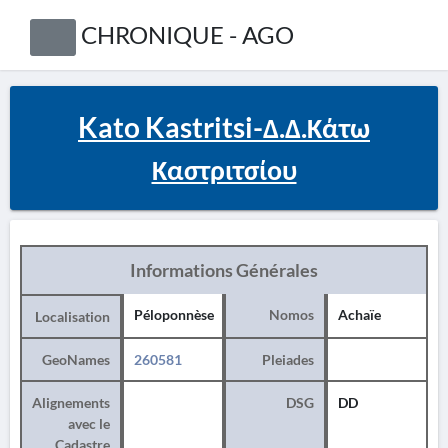
CHRONIQUE - AGO
Kato Kastritsi-Δ.Δ.Κάτω
Καστριτσίου
Informations Générales
Péloponnèse
Nomos
Achaïe
Localisation
GeoNames
260581
Pleiades
Alignements
DSG
DD
avec le
Cadastre