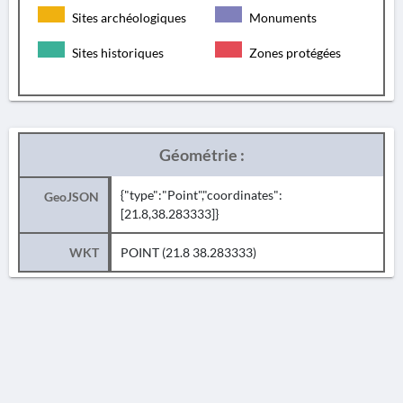
Sites archéologiques
Monuments
Sites historiques
Zones protégées
Géométrie :
{"type":"Point","coordinates":
GeoJSON
[21.8,38.283333]}
WKT
POINT (21.8 38.283333)