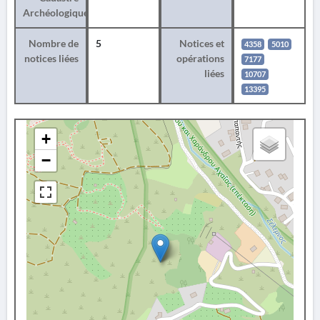
Archéologique
Nombre de
5
Notices et
4358
5010
notices liées
opérations
7177
liées
10707
13395
+
−