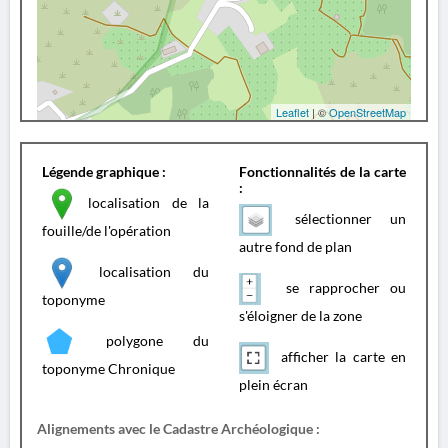
Leaflet
| ©
OpenStreetMap
Légende graphique :
Fonctionnalités de la carte
:
localisation de la
sélectionner un
fouille/de l'opération
autre fond de plan
localisation du
se rapprocher ou
toponyme
s'éloigner de la zone
polygone du
afficher la carte en
toponyme Chronique
plein écran
Alignements avec le Cadastre Archéologique :