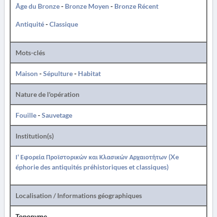
Âge du Bronze
-
Bronze Moyen
-
Bronze Récent
Antiquité
-
Classique
Mots-clés
Maison
-
Sépulture
-
Habitat
Nature de l'opération
Fouille
-
Sauvetage
Institution(s)
Ι' Εφορεία Προϊστορικών και Κλασικών Αρχαιοτήτων (Xe
éphorie des antiquités préhistoriques et classiques)
Localisation / Informations géographiques
Toponyme