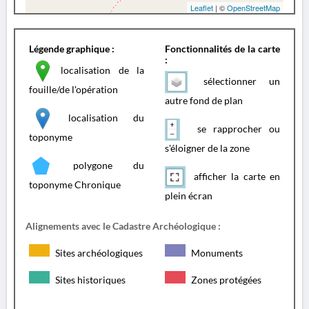
Leaflet
| ©
OpenStreetMap
Légende graphique :
Fonctionnalités de la carte
:
localisation de la
sélectionner un
fouille/de l'opération
autre fond de plan
localisation du
se rapprocher ou
toponyme
s'éloigner de la zone
polygone du
afficher la carte en
toponyme Chronique
plein écran
Alignements avec le Cadastre Archéologique :
Sites archéologiques
Monuments
Sites historiques
Zones protégées