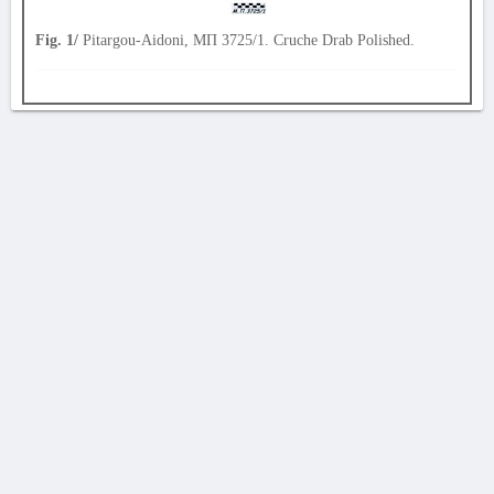
Fig. 1/
Pitargou-Aidoni, ΜΠ 3725/1. Cruche Drab Polished.
AVERTISSEMENT
La Chronique des fouilles en ligne ne constitue en aucun cas une publication des
découvertes qui y sont signalées. L'EfA et la BSA ne peuvent délivrer de copie des