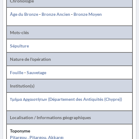
Chronologie
Âge du Bronze
-
Bronze Ancien
-
Bronze Moyen
Mots-clés
Sépulture
Nature de l'opération
Fouille
-
Sauvetage
Institution(s)
Τμήμα Αρχαιοτήτων (Département des Antiquités (Chypre))
Localisation / Informations géographiques
Toponyme
Pitargou , Pitargou, Akkargı