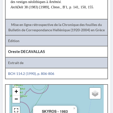
des vestiges néolithiques à
Artémisi
.
ArchDelt
38 (1983) [1989],
Chron
., Β'1, p. 141, 150, 155.
Mise en ligne rétrospective de la Chronique des fouilles du
Bulletin de Correspondance Hellénique (1920-2004) en Grèce
Édition
Oreste DECAVALLAS
Extrait de
BCH 114.2 (1990), p. 806-806
+
−
×
SKYROS - 1983