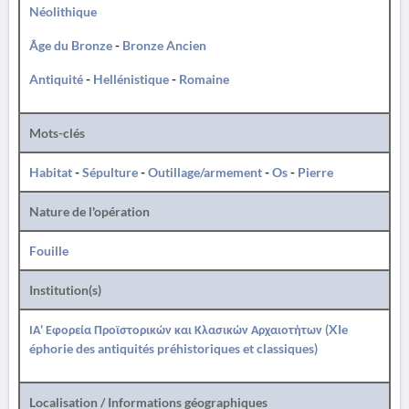
Néolithique
Âge du Bronze
-
Bronze Ancien
Antiquité
-
Hellénistique
-
Romaine
Mots-clés
Habitat
-
Sépulture
-
Outillage/armement
-
Os
-
Pierre
Nature de l'opération
Fouille
Institution(s)
ΙΑ' Εφορεία Προϊστορικών και Κλασικών Αρχαιοτήτων (XIe
éphorie des antiquités préhistoriques et classiques)
Localisation / Informations géographiques