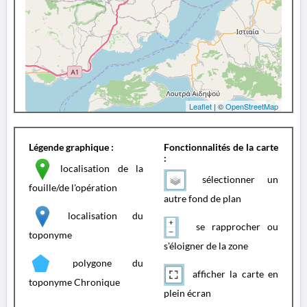
Leaflet
| ©
OpenStreetMap
Légende graphique :
Fonctionnalités de la carte
:
localisation de la
sélectionner un
fouille/de l'opération
autre fond de plan
localisation du
se rapprocher ou
toponyme
s'éloigner de la zone
polygone du
afficher la carte en
toponyme Chronique
plein écran