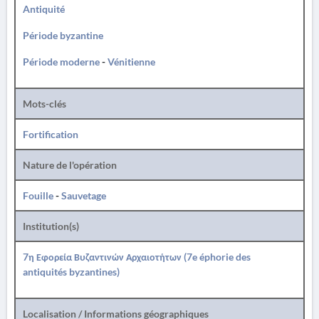
Antiquité
Période byzantine
Période moderne
-
Vénitienne
Mots-clés
Fortification
Nature de l'opération
Fouille
-
Sauvetage
Institution(s)
7η Εφορεία Βυζαντινών Αρχαιοτήτων (7e éphorie des
antiquités byzantines)
Localisation / Informations géographiques