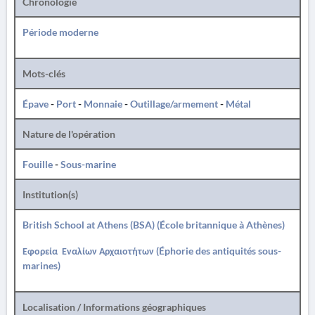
Chronologie
Période moderne
Mots-clés
Épave
-
Port
-
Monnaie
-
Outillage/armement
-
Métal
Nature de l'opération
Fouille
-
Sous-marine
Institution(s)
British School at Athens (BSA) (École britannique à Athènes)
Εφορεία Εναλίων Αρχαιοτήτων (Éphorie des antiquités sous-
marines)
Localisation / Informations géographiques