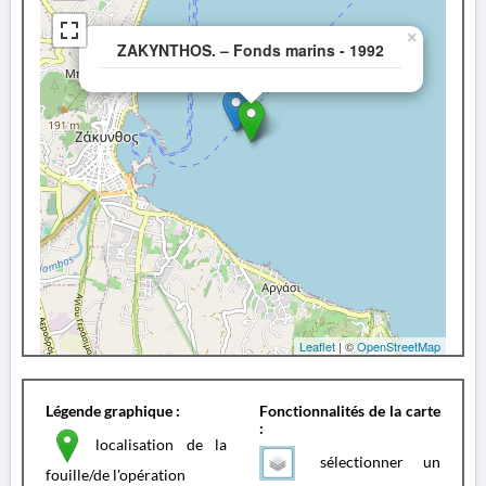
×
ZAKYNTHOS. – Fonds marins - 1992
Leaflet
| ©
OpenStreetMap
Légende graphique :
Fonctionnalités de la carte
:
localisation de la
sélectionner un
fouille/de l'opération