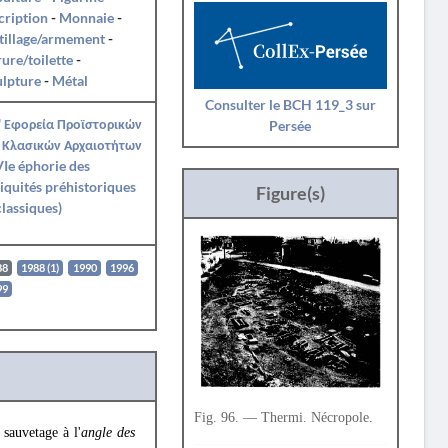
cription
-
Monnaie
-
tillage/armement
-
ure/toilette
-
ulpture
-
Métal
Consulter le BCH 119_3 sur
' Εφορεία Προϊστορικών
Persée
 Κλασικών Αρχαιοτήτων
Ie éphorie des
iquités préhistoriques
Figure(s)
classiques)
88
1988 (1)
1990
1996
99
Fig. 96. — Thermi. Nécropole.
 sauvetage à l'
angle des