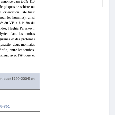
e annoncé dans
BCH
113
de plaques de schiste ou
 L'orientation Est-Ouest
 pour les hommes), ainsi
e
sée du VI
s. à la fin du
indos, Haghia Paraskévi,
lyrien dans les tombes
gurines et des protomès
ynastie, deux monnaies
nfin, entre les tombes,
rciaux avec l'Attique et
lénique (1920-2004) en
58-961