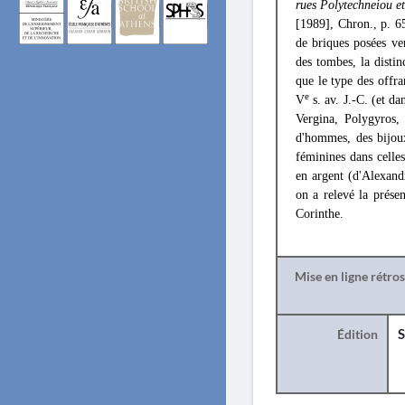
rues Polytechneiou e
[1989], Chron., p. 65
de briques posées ve
des tombes, la distin
que le type des offra
e
V
s. av. J.-C. (et da
Vergina, Polygyros,
d'hommes, des bijoux
féminines dans celle
en argent (d'Alexand
on a relevé la présen
Corinthe.
Mise en ligne rétro
Édition
S