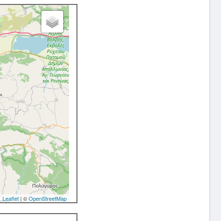
Leaflet
| ©
OpenStreetMap