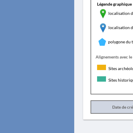
Légende graphique 
localisation d
localisation
polygone du 
Alignements avec le
Sites archéol
Sites histori
Date de cr