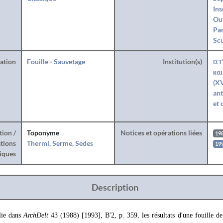
Ins
Ou
Par
Sc
ration
Fouille
-
Sauvetage
Institution(s)
ΙΣΤ
και
(XV
ant
et 
tion /
Toponyme
Notices et opérations liées
19
tions
Thermi, Serme, Sedes
19
iques
Description
ie dans
ArchDelt
43 (1988) [1993], B'2, p. 359, les résultats d'une fouille de