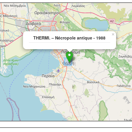
×
THERMI. – Nécropole antique - 1988