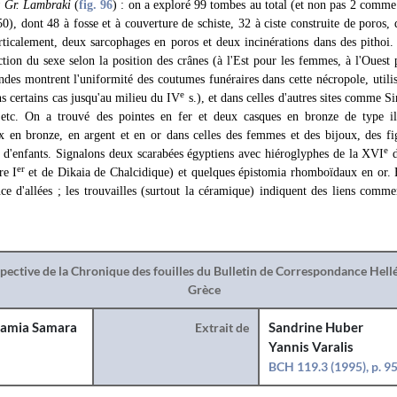
t Gr. Lambraki
(
fig. 96
) : on a exploré 99 tombes au total (et non pas 2 comm
0), dont 48 à fosse et à couverture de schiste, 32 à ciste construite de poros, 
rticalement, deux sarcophages en poros et deux incinérations dans des pithoi.
ction du sexe selon la position des crânes (à l'Est pour les femmes, à l'Ouest
ndes montrent l'uniformité des coutumes funéraires dans cette nécropole, utili
e
ns certains cas jusqu'au milieu du IV
s.), et dans celles d'autres sites comme S
 etc. On a trouvé des pointes en fer et deux casques en bronze de type il
 en bronze, en argent et en or dans celles des femmes et des bijoux, des fi
e
s d'enfants. Signalons deux scarabées égyptiens avec hiéroglyphes de la XVI
d
er
re I
et de Dikaia de Chalcidique) et quelques épistomia rhomboïdaux en or. E
ce d'allées ; les trouvailles (surtout la céramique) indiquent des liens comme
spective de la Chronique des fouilles du Bulletin de Correspondance Hel
Grèce
amia Samara
Extrait de
Sandrine Huber
Yannis Varalis
BCH 119.3 (1995), p. 9