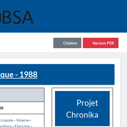
Citation
Version PDF
que - 1988
Projet
88
Chronika
cropole
-
Voierie
-
pulture
-
Figurine
-