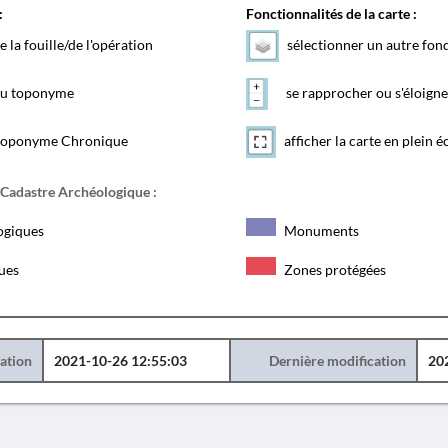
:
Fonctionnalités de la carte :
e la fouille/de l'opération
sélectionner un autre fon
 du toponyme
se rapprocher ou s'éloigne
toponyme Chronique
afficher la carte en plein é
 Cadastre Archéologique :
ogiques
Monuments
ques
Zones protégées
éation
2021-10-26 12:55:03
Dernière modification
20