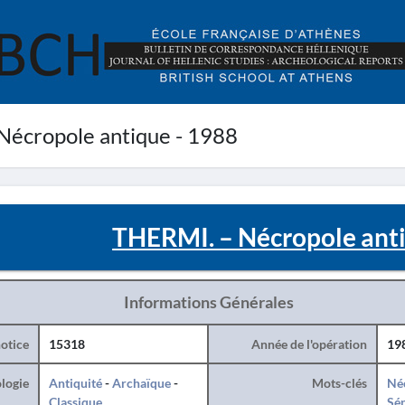
écropole antique - 1988
THERMI. – Nécropole anti
Informations Générales
otice
15318
Année de l'opération
19
logie
Antiquité
-
Archaïque
-
Mots-clés
Né
Classique
Sé