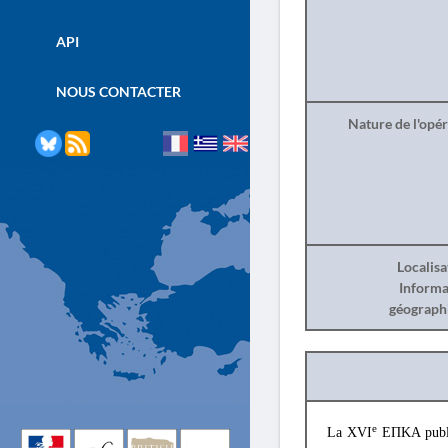
API
NOUS CONTACTER
Nature de l'opé
Localisa
Informa
géograph
e
La XVI
ΕΠΚΑ publ