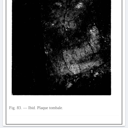
Fig. 83. — Ibid. Plaque tombale.