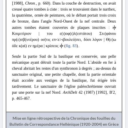
[1988],
Chron
., p. 660). Dans la couche de destruction, on avait
creusé quatre tombes à ciste : trois se trouvaient dans le narthex,
la quatrième, ornée de peintures, où le défunt portait trois croix
de bronze, dans l'angle Nord-Ouest de la nef centrale. Deux
autres tombes étaient couvertes de plaques inscrites :
ⴕ
Κοιμιτίριον | του ε(ι)οφ(ι)λ(εστάτου) Στε|φάνου
πρ(ε)σβ(υτέρου) οσ|τις επ<ε>ιβουλεύ|σει, δόσι λόγον | Θ(ε)ω
όδε κ(αί) εν ημέρα | κρίσεος
(
fig. 83
).
ⴕ
Seule la partie Sud de la basilique est conservée, une pelle
mécanique ayant détruit toute la partie Nord. L'abside en fer à
cheval abritait les restes d'un synthronon à degrés ; au-dessus du
sanctuaire original, une petite chapelle, dont la partie orientale
était accolée aux vestiges de la basilique, fut érigée très
tardivement. Le sanctuaire de l'église paléochrétienne ouvrait
par une porte sur la nef Nord.
ArchDelt
42 (1987) [1992], B'2,
p. 465-467.
Mise en ligne rétrospective de la Chronique des fouilles du
Bulletin de Correspondance Hellénique (1920-2004) en Grèce