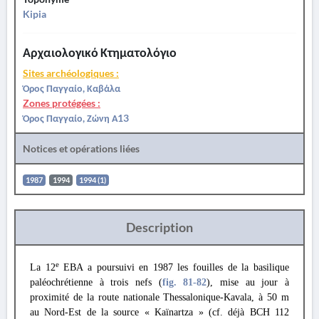
Kipia
Αρχαιολογικό Κτηματολόγιο
Sites archéologiques :
Όρος Παγγαίο, Καβάλα
Zones protégées :
Όρος Παγγαίο, Ζώνη Α13
Notices et opérations liées
1987
1994
1994 (1)
Description
e
La 12
EBA a poursuivi en 1987 les fouilles de la basilique
paléochrétienne à trois nefs (
fig. 81
-82
), mise au jour à
proximité de la route nationale Thessalonique-Kavala, à 50 m
au Nord-Est de la source « Kaïnartza » (cf. déjà BCH 112