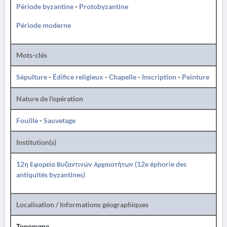
Période byzantine
-
Protobyzantine
Période moderne
Mots-clés
Sépulture
-
Édifice religieux
-
Chapelle
-
Inscription
-
Peinture
Nature de l'opération
Fouille
-
Sauvetage
Institution(s)
12η Εφορεία Βυζαντινών Αρχαιοτήτων (12e éphorie des
antiquités byzantines)
Localisation / Informations géographiques
Toponyme