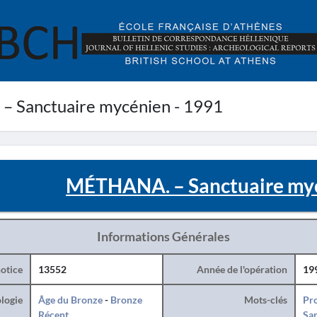
 Sanctuaire mycénien - 1991
MÉTHANA. – Sanctuaire myc
Informations Générales
otice
13552
Année de l'opération
19
logie
Âge du Bronze
-
Bronze
Mots-clés
Pro
Récent
San