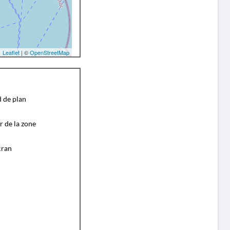
Leaflet
| ©
OpenStreetMap
d de plan
r de la zone
cran