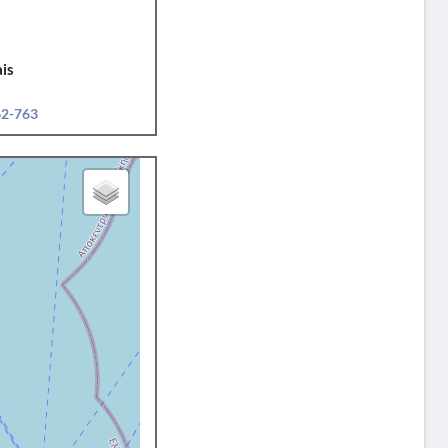
is
62-763