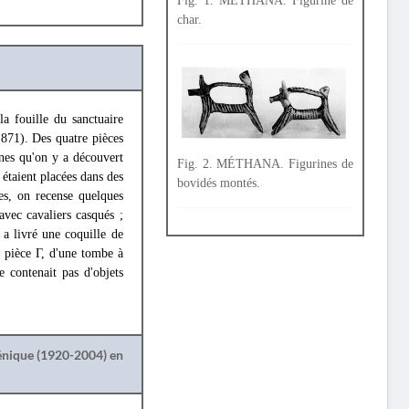
Fig. 1. MÉTHANA. Figurine de
char.
la fouille du sanctuaire
. 871). Des quatre pièces
ines qu'on y a découvert
Fig. 2. MÉTHANA. Figurines de
s étaient placées dans des
bovidés montés.
es, on recense quelques
avec cavaliers casqués ;
 a livré une coquille de
a pièce Γ, d'une tombe à
 contenait pas d'objets
lénique (1920-2004) en