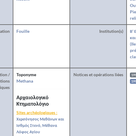
Ou
Pie
rel
ration
Fouille
Institution(s)
Β' 
και
(II
pré
cla
tion /
Toponyme
Notices et opérations liées
19
tions
Methana
19
iques
Αρχαιολογικό
Κτηματολόγιο
Sites archéologiques :
Χερσόνησος Μεθάνων και
Ισθμός Στενό, Μέθανα
Λόφος Αγίου