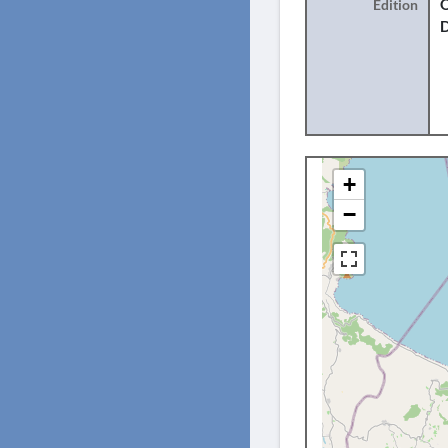
Édition
O
+
−