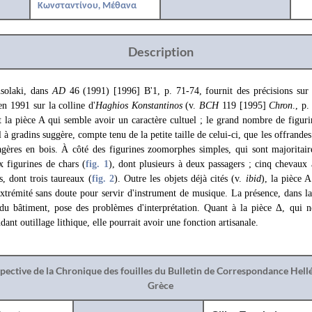
Κωνσταντίνου, Μέθανα
Description
solaki, dans
AD
46 (1991) [1996] Β'1, p. 71-74, fournit des précisions sur 
n 1991 sur la colline d'
Haghios Konstantinos
(v.
BCH
119 [1995]
Chron
., p
ut la pièce A qui semble avoir un caractère cultuel ; le grand nombre de figur
el à gradins suggère, compte tenu de la petite taille de celui-ci, que les offrande
agères en bois. À côté des figurines zoomorphes simples, qui sont majoritair
x figurines de chars (
fig. 1
), dont plusieurs à deux passagers ; cinq chevaux 
, dont trois taureaux (
fig. 2
). Outre les objets déjà cités (v.
ibid
), la pièce A
extrémité sans doute pour servir d'instrument de musique. La présence, dans l
du bâtiment, pose des problèmes d'interprétation. Quant à la pièce Δ, qui ne
ant outillage lithique, elle pourrait avoir une fonction artisanale.
spective de la Chronique des fouilles du Bulletin de Correspondance Hel
Grèce