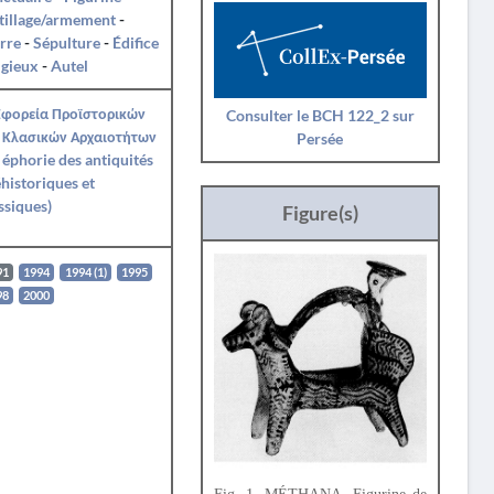
tillage/armement
-
rre
-
Sépulture
-
Édifice
igieux
-
Autel
Εφορεία Προϊστορικών
Consulter le BCH 122_2 sur
 Κλασικών Αρχαιοτήτων
Persée
e éphorie des antiquités
historiques et
ssiques)
Figure(s)
91
1994
1994 (1)
1995
98
2000