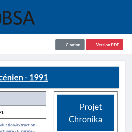
Citation
Version PDF
énien - 1991
Projet
91
Chronika
duction/extraction
-
ctuaire
-
Figurine
-