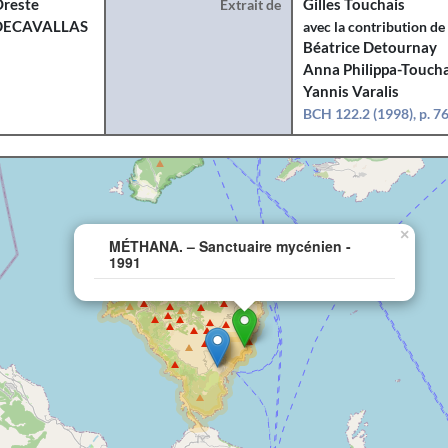
reste
Extrait de
Gilles Touchais
DECAVALLAS
avec la contribution de
Béatrice Detournay
Anna Philippa-Toucha
Yannis Varalis
BCH 122.2 (1998), p. 7
×
MÉTHANA. – Sanctuaire mycénien -
1991