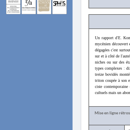
Un rapport d'E. Kon
mycénien découvert e
dégagées c'est surto
sur et à côté de l'aut
niches ou sur des ét
types complexes : di
treize bovidés montés
triton coupée à son 
ciste contemporaine 
cultuels mais un abond
Mise en ligne rétro