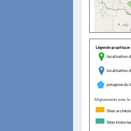
Légende graphique 
localisation d
localisation
polygone du 
Alignements avec le
Sites archéol
Sites histori