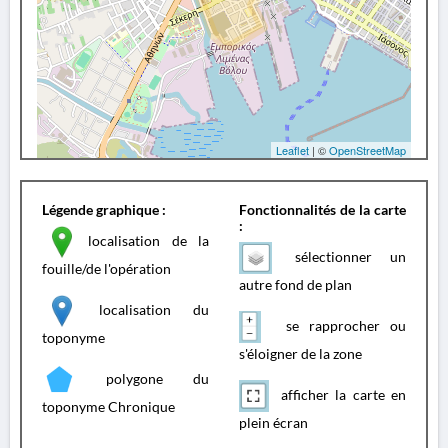
Leaflet
| ©
OpenStreetMap
Légende graphique :
Fonctionnalités de la carte
:
localisation de la
sélectionner un
fouille/de l'opération
autre fond de plan
localisation du
se rapprocher ou
toponyme
s'éloigner de la zone
polygone du
afficher la carte en
toponyme Chronique
plein écran