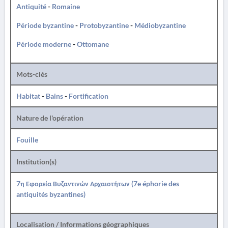
Antiquité
-
Romaine
Période byzantine
-
Protobyzantine
-
Médiobyzantine
Période moderne
-
Ottomane
Mots-clés
Habitat
-
Bains
-
Fortification
Nature de l'opération
Fouille
Institution(s)
7η Εφορεία Βυζαντινών Αρχαιοτήτων (7e éphorie des
antiquités byzantines)
Localisation / Informations géographiques