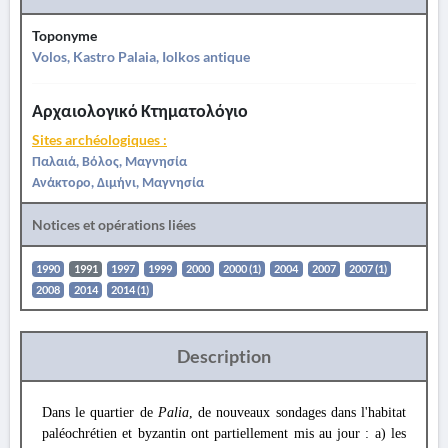
Toponyme
Volos, Kastro Palaia, Iolkos antique
Αρχαιολογικό Κτηματολόγιο
Sites archéologiques :
Παλαιά, Βόλος, Μαγνησία
Ανάκτορο, Διμήνι, Μαγνησία
Notices et opérations liées
1990
1991
1997
1999
2000
2000 (1)
2004
2007
2007 (1)
2008
2014
2014 (1)
Description
Dans le quartier de
Palia
, de nouveaux sondages dans l'habitat
paléochrétien et byzantin ont partiellement mis au jour : a) les