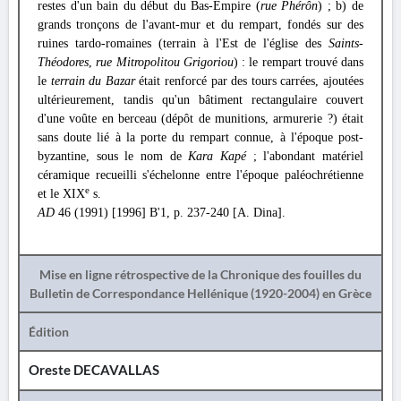
restes d'un bain du début du Bas-Empire (
rue Phérôn
) ; b) de
grands tronçons de l'avant-mur et du rempart, fondés sur des
ruines tardo-romaines (terrain à l'Est de l'église des
Saints-
Théodores
,
rue Mitropolitou Grigoriou
) : le rempart trouvé dans
le
terrain du Bazar
était renforcé par des tours carrées, ajoutées
ultérieurement, tandis qu'un bâtiment rectangulaire couvert
d'une voûte en berceau (dépôt de munitions, armurerie ?) était
sans doute lié à la porte du rempart connue, à l'époque post-
byzantine, sous le nom de
Kara Kapé
; l'abondant matériel
céramique recueilli s'échelonne entre l'époque paléochrétienne
e
et le XIX
s.
AD
46 (1991) [1996] Β'1, p. 237-240 [A. Dina].
Mise en ligne rétrospective de la Chronique des fouilles du
Bulletin de Correspondance Hellénique (1920-2004) en Grèce
Édition
Oreste DECAVALLAS