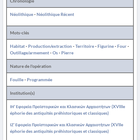
Chronologie
Néolithique
-
Néolithique Récent
Mots-clés
Habitat
-
Production/extraction
-
Territoire
-
Figurine
-
Four
-
Outillage/armement
-
Os
-
Pierre
Nature de l'opération
Fouille
-
Programmée
Institution(s)
ΙΗ' Εφορεία Προϊστορικών και Κλασικών Αρχαιοτήτων (XVIIIe
éphorie des antiquités préhistoriques et classiques)
ΙΖ' Εφορεία Προϊστορικών και Κλασικών Αρχαιοτήτων (XVIIe
éphorie des antiquités préhistoriques et classiques)