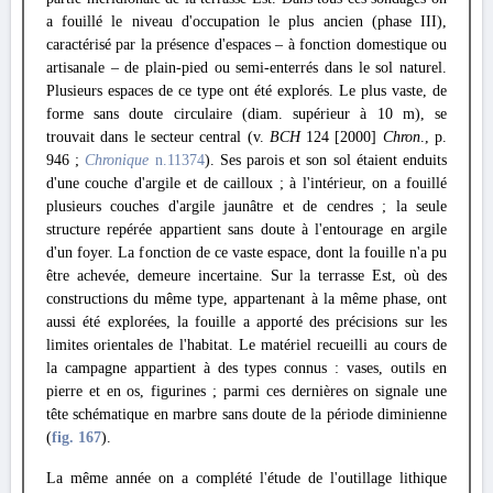
a fouillé le niveau d'occupation le plus ancien (phase III),
caractérisé par la présence d'espaces – à fonction domestique ou
artisanale – de plain-pied ou semi-enterrés dans le sol naturel.
Plusieurs espaces de ce type ont été explorés. Le plus vaste, de
forme sans doute circulaire (diam. supérieur à 10 m), se
trouvait dans le secteur central (v.
BCH
124 [2000]
Chron
., p.
946 ;
Chronique
n.11374
). Ses parois et son sol étaient enduits
d'une couche d'argile et de cailloux ; à l'intérieur, on a fouillé
plusieurs couches d'argile jaunâtre et de cendres ; la seule
structure repérée appartient sans doute à l'entourage en argile
d'un foyer. La fonction de ce vaste espace, dont la fouille n'a pu
être achevée, demeure incertaine. Sur la terrasse Est, où des
constructions du même type, appartenant à la même phase, ont
aussi été explorées, la fouille a apporté des précisions sur les
limites orientales de l'habitat. Le matériel recueilli au cours de
la campagne appartient à des types connus : vases, outils en
pierre et en os, figurines ; parmi ces dernières on signale une
tête schématique en marbre sans doute de la période diminienne
(
fig. 167
).
La même année on a complété l'étude de l'outillage lithique