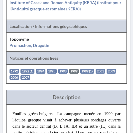
Institute of Greek and Roman Antiquity (KERA) (Institut pour
l'Antiquité grecque et romaine (KERA))
Localisation / Informations géographiques
Toponyme
Promachon, Dragotin
Notices et opérations liées
1992
1992 (1)
1994
1995
1998
1999
1999 (1)
2001
2003
2006
2007
Description
Fouilles gréco-bulgares. La campagne menée en 1999 par
l'équipe grecque visait à achever plusieurs sondages ouverts
dans le secteur central (B, I, IA, IB) et un autre (IE) dans la
partie méridionale de la terrasse Est. Dans tous ces sondages on