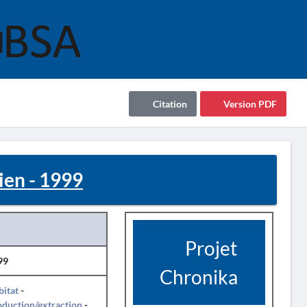
Citation
Version PDF
ien - 1999
Projet
99
Chronika
itat
-
duction/extraction
-