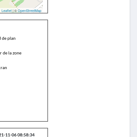
Leaflet
| ©
OpenStreetMap
d de plan
r de la zone
cran
21-11-06 08:58:34