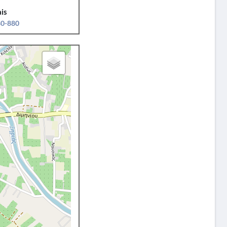
is
80-880