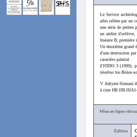
Le Service archéolog
ailes reliées par un 
une série de petites p
un atelier d'orfèvre
linéaire B, première 
Un deuxième grand édi
d'une destruction pa
caractère palatial.
ΕYΠΠΟ
3 (1999), 
πλούτου του Βόλου κα
V. Adrymi-Sismani 
à ciste HR IIB-IIIA1
Mise en ligne rétro
Édition
O