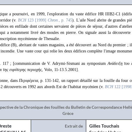
ique a poursuivi, en 1999, l'exploration du vaste édifice HR IIIB2-C1 (édifi
corridor (v.
BCH
123 [1999]
Chron
., p. 745
). L'aile Nord abrite de grandes piè
ièces en enfilade dont certaines servaient de pièces de séjour, d'autres d'atelie
, qui a notamment livré des moules en pierre. On signale aussi la découverte 
inscription mycénienne de Thessalie.
fice (B), abritant de vastes magasins, a été découvert au Nord du premier ; il p
r incendie. Une vaste cour qui relie les deux édifices complète l'image monum
p. 117 ; [communication de V. Adrymi-Sismani au symposium
Ανάδειξη του 
ι της ευρύτερης περιοχής
, Volo, 11-13.5.2001].
donne, dans
Περιφέρεια
, p. 131-142, un rapport détaillé sur la fouille du four
-2 découverts en 1992 aux abords Est de l'habitat mycénien (v.
BCH
122 [199
spective de la Chronique des fouilles du Bulletin de Correspondance Hel
Grèce
reste
Extrait de
Gilles Touchais