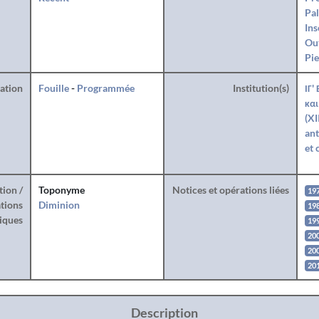
Pal
Ins
Ou
Pie
ration
Fouille
-
Programmée
Institution(s)
ΙΓ'
και
(XI
ant
et 
tion /
Toponyme
Notices et opérations liées
19
tions
Diminion
19
iques
19
20
20
201
Description