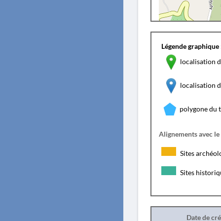
Légende graphique 
localisation d
localisation
polygone du 
Alignements avec le
Sites archéol
Sites histori
Date de cr