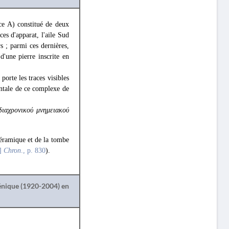
ce A) constitué de deux
ces d'apparat, l'aile Sud
rs ; parmi ces dernières,
d'une pierre inscrite en
orte les traces visibles
entale de ce complexe de
διαχρονικού μνημειακού
 céramique et de la tombe
8]
Chron
., p. 830
).
lénique (1920-2004) en