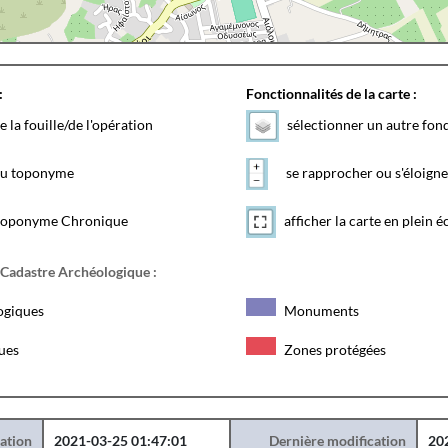
:
Fonctionnalités de la carte :
e la fouille/de l'opération
sélectionner un autre fon
 du toponyme
se rapprocher ou s'éloigne
toponyme Chronique
afficher la carte en plein é
 Cadastre Archéologique :
ogiques
Monuments
ques
Zones protégées
éation
2021-03-25 01:47:01
Dernière modification
20