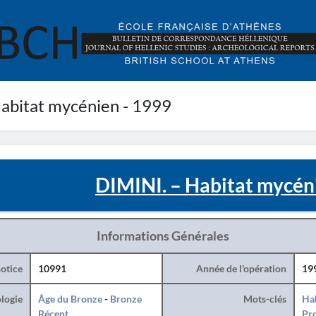
abitat mycénien - 1999
DIMINI. – Habitat mycén
Informations Générales
otice
10991
Année de l'opération
19
logie
Âge du Bronze
-
Bronze
Mots-clés
Hab
Récent
Pro