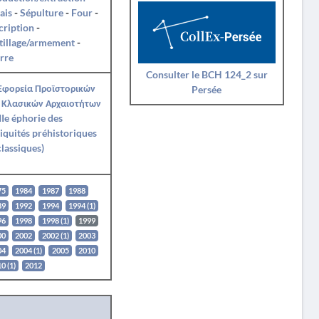
ais
-
Sépulture
-
Four
-
cription
-
tillage/armement
-
rre
Consulter le BCH 124_2 sur
 Εφορεία Προϊστορικών
Persée
 Κλασικών Αρχαιοτήτων
IIe éphorie des
iquités préhistoriques
classiques)
75
1984
1987
1988
89
1992
1994
1994 (1)
96
1998
1998 (1)
1999
00
2002
2002 (1)
2003
04
2004 (1)
2005
2010
0 (1)
2012