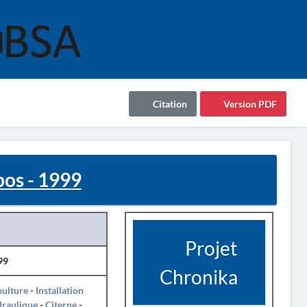
Citation
Version PDF
os - 1999
Projet
99
Chronika
pulture
-
Installation
draulique
-
Citerne
-