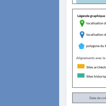
Légende graphique 
localisation d
localisation
polygone du 
Alignements avec le
Sites archéol
Sites histori
Date de cr