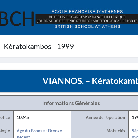
 Kératokambos - 1999
VIANNOS. – Kératokamb
Informations Générales
otice
10245
Année de l'opération
19
logie
Âge du Bronze
-
Bronze
Mots-clés
Sé
Récent
hy