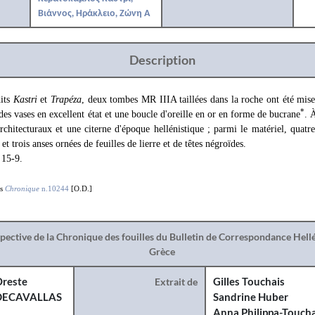
Βιάννος, Ηράκλειο, Ζώνη Α
Description
dits
Kastri
et
Trapéza
, deux tombes MR IIIA taillées dans la roche ont été mises 
*
 des vases en excellent état et une boucle d'oreille en or en forme de bucrane
.
architecturaux et une citerne d'époque hellénistique ; parmi le matériel, quatr
t trois anses ornées de feuilles de lierre et de têtes négroïdes.
 15-9.
s
Chronique
n.10244
[O.D.]
spective de la Chronique des fouilles du Bulletin de Correspondance Hel
Grèce
reste
Extrait de
Gilles Touchais
DECAVALLAS
Sandrine Huber
Anna Philippa-Toucha