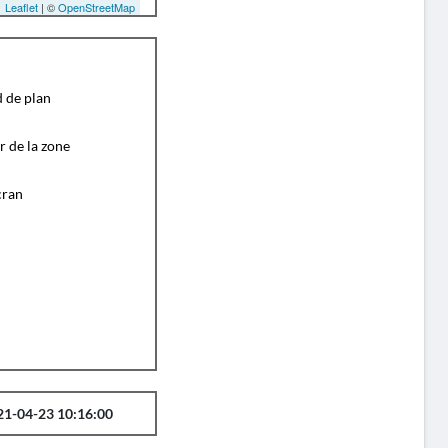
Leaflet
| ©
OpenStreetMap
d de plan
r de la zone
cran
21-04-23 10:16:00