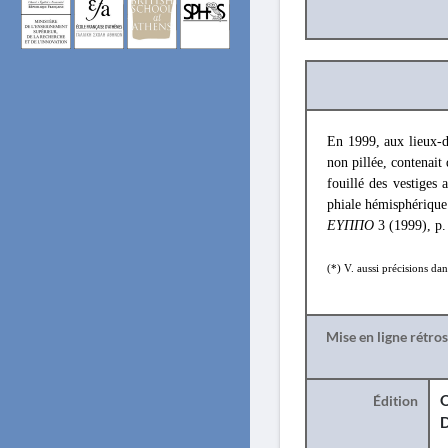
En 1999, aux lieux-
non pillée, contenait
fouillé des vestiges 
phiale hémisphérique e
ΕΥΠΠΟ
3 (1999), p.
(*) V. aussi précisions dan
Mise en ligne rétro
Édition
O