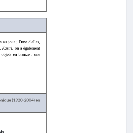
au jour ; l'une d'elles,
 À
Kastri
, on a également
e objets en bronze : une
lénique (1920-2004) en
is