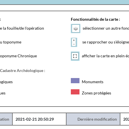
:
Fonctionnalités de la carte :
e la fouille/de l'opération
sélectionner un autre fon
 du toponyme
se rapprocher ou s'éloigne
toponyme Chronique
afficher la carte en plein é
 Cadastre Archéologique :
ogiques
Monuments
ques
Zones protégées
éation
2021-02-21 20:50:29
Dernière modification
20