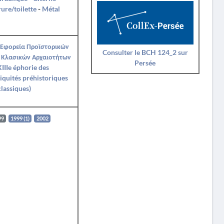
ure/toilette
-
Métal
 Εφορεία Προϊστορικών
Consulter le BCH 124_2 sur
 Κλασικών Αρχαιοτήτων
Persée
IIIe éphorie des
iquités préhistoriques
classiques)
99
1999 (1)
2002