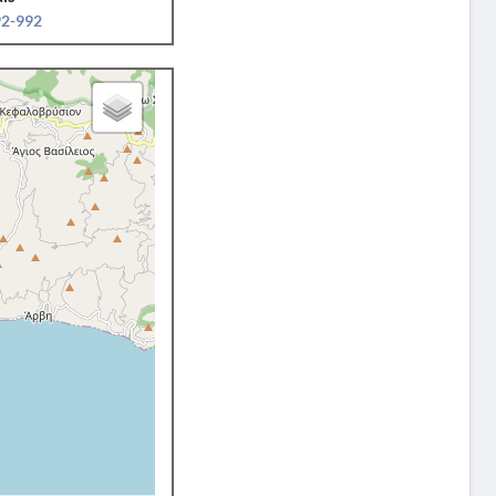
92-992