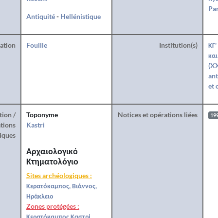
Par
Antiquité
-
Hellénistique
ration
Fouille
Institution(s)
ΚΓ'
και
(XX
ant
et 
tion /
Toponyme
Notices et opérations liées
19
tions
Kastri
iques
Αρχαιολογικό
Κτηματολόγιο
Sites archéologiques :
Κερατόκαμπος, Βιάννος,
Ηράκλειο
Zones protégées :
Κερατόκαμπος Καστρί,