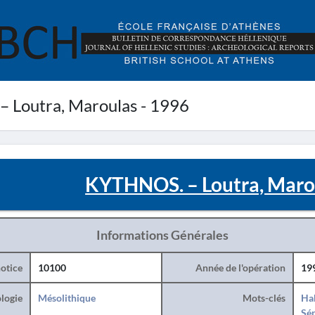
 Loutra, Maroulas - 1996
KYTHNOS. – Loutra, Marou
Informations Générales
otice
10100
Année de l'opération
19
logie
Mésolithique
Mots-clés
Hab
Sé