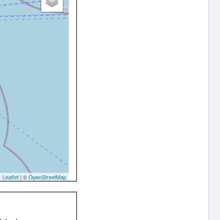
Leaflet
| ©
OpenStreetMap