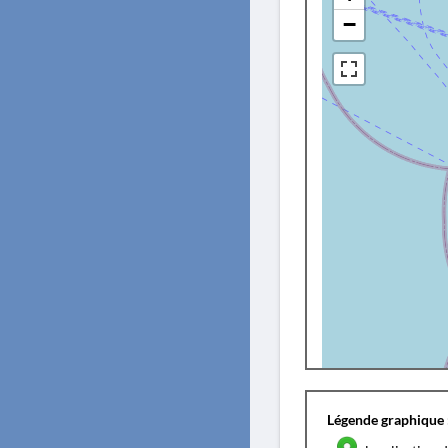
−
Légende graphique 