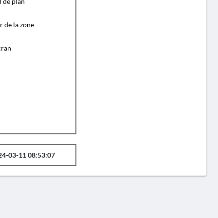
d de plan
r de la zone
cran
24-03-11 08:53:07