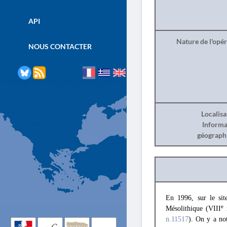
API
Nature de l'opé
NOUS CONTACTER
Localisa
Informa
géograph
En 1996, sur le sit
e
Mésolithique (VIII
m
n.11517
). On y a not