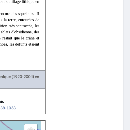
e l'outillage lithique en
ncore des squelettes. Il
s la terre, entourées de
tion très contractée, les
 éclats d'obsidienne, des
 restait que le crâne et
mbes, les défunts étaient
lénique (1920-2004) en
is
1038-1038