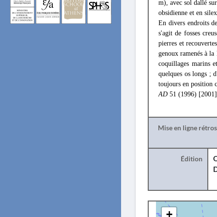
m), avec sol dallé sur
obsidienne et en silex
En divers endroits de
s'agit de fosses cre
pierres et recouverte
genoux ramenés à la ha
coquillages marins et
quelques os longs ; d
toujours en position 
AD
51 (1996) [2001]
Mise en ligne rétro
Édition
O
+