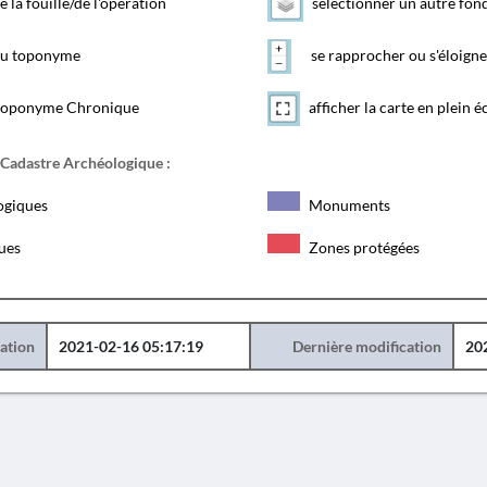
e la fouille/de l'opération
sélectionner un autre fon
 du toponyme
se rapprocher ou s'éloigne
toponyme Chronique
afficher la carte en plein é
 Cadastre Archéologique :
ogiques
Monuments
ques
Zones protégées
éation
2021-02-16 05:17:19
Dernière modification
20