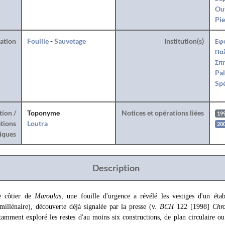
Ou
Pie
ration
Fouille
-
Sauvetage
Institution(s)
Εφ
Πα
Σπη
Pal
Spé
tion /
Toponyme
Notices et opérations liées
19
tions
Loutra
200
iques
Description
e côtier de
Maroulas
, une fouille d'urgence a révélé les vestiges d'un éta
illénaire), découverte déjà signalée par la presse (v.
BCH
122 [1998]
Chr
amment exploré les restes d'au moins six constructions, de plan circulaire ou