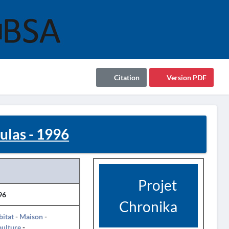
Citation
Version PDF
las - 1996
Projet
96
Chronika
itat
-
Maison
-
pulture
-