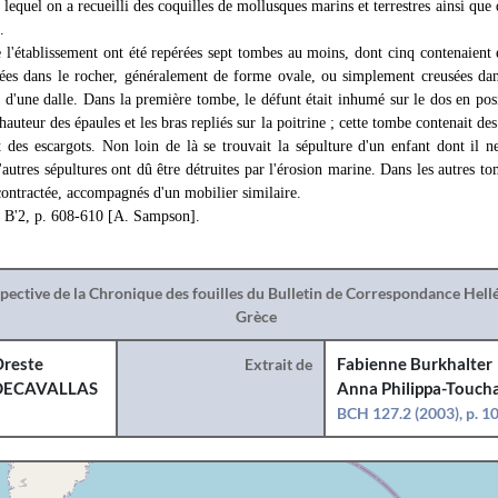
 lequel on a recueilli des coquilles de mollusques marins et terrestres ainsi que d
.
 l'établissement ont été repérées sept tombes au moins, dont cinq contenaient e
usées dans le rocher, généralement de forme ovale, ou simplement creusées dan
s d'une dalle. Dans la première tombe, le défunt était inhumé sur le dos en posi
uteur des épaules et les bras repliés sur la poitrine ; cette tombe contenait des
 des escargots. Non loin de là se trouvait la sépulture d'un enfant dont il ne
'autres sépultures ont dû être détruites par l'érosion marine. Dans les autres to
contractée, accompagnés d'un mobilier similaire.
 B'2, p. 608-610 [A. Sampson].
spective de la Chronique des fouilles du Bulletin de Correspondance Hel
Grèce
reste
Extrait de
Fabienne Burkhalter
DECAVALLAS
Anna Philippa-Toucha
BCH 127.2 (2003), p. 