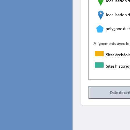
localisation d
localisation
polygone du 
Alignements avec le
Sites archéol
Sites histori
Date de cr