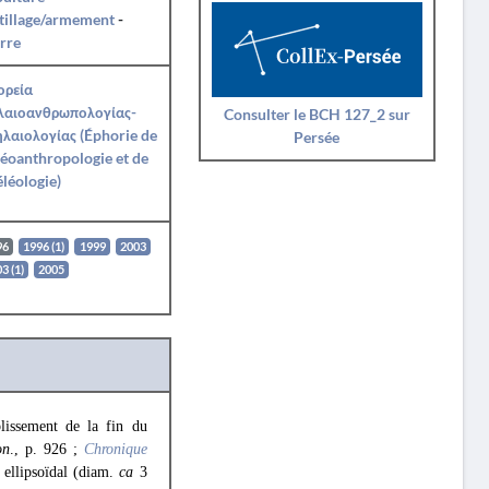
tillage/armement
-
rre
ορεία
λαιοανθρωπολογίας-
Consulter le BCH 127_2 sur
λαιολογίας (Éphorie de
Persée
éoanthropologie et de
léologie)
96
1996 (1)
1999
2003
3 (1)
2005
blissement de la fin du
on
., p. 926 ;
Chronique
 ellipsoïdal (diam.
ca
3