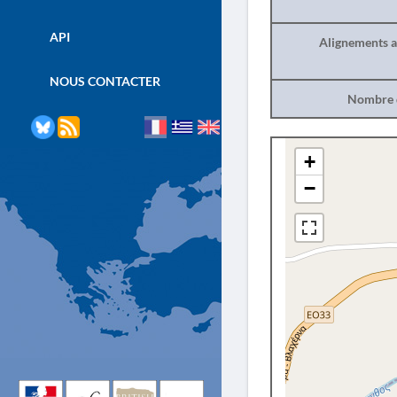
API
Alignements a
NOUS CONTACTER
Nombre d
+
−