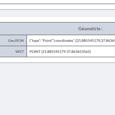
Géométrie :
GeoJSON
{"type":"Point","coordinates":[21.885545179,37.8636
WKT
POINT (21.885545179 37.863653565)