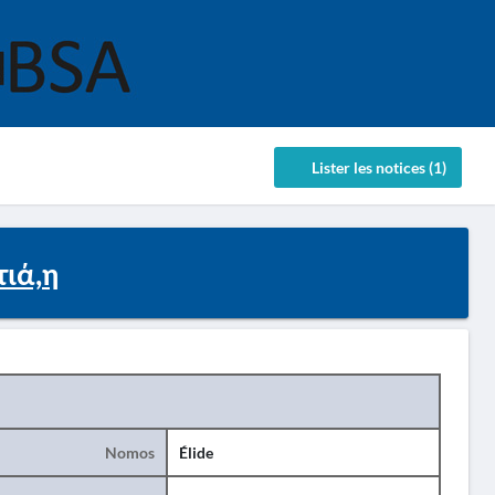
Lister les notices (1)
τιά,η
Nomos
Élide