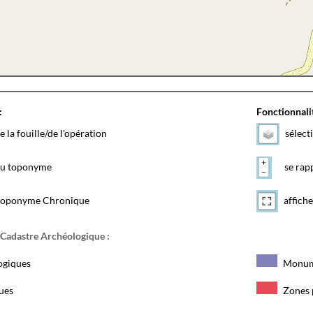
:
Fonctionnalit
e la fouille/de l'opération
sélect
 du toponyme
se rapp
toponyme Chronique
affiche
 Cadastre Archéologique :
ogiques
Monum
ques
Zones 