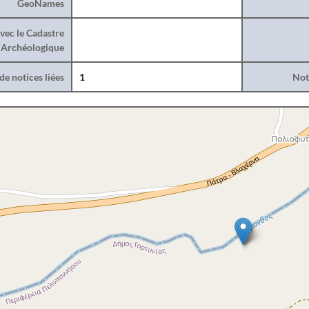
GeoNames
vec le Cadastre
Archéologique
e notices liées
1
Noti