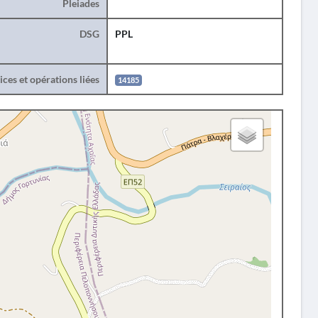
Pleiades
DSG
PPL
ces et opérations liées
14185