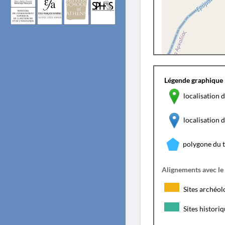
Légende graphique 
localisation d
localisation
polygone du 
Alignements avec le
Sites archéol
Sites histori