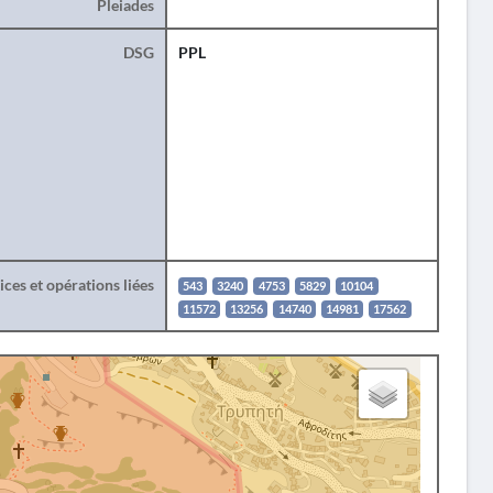
Pleiades
DSG
PPL
ces et opérations liées
543
3240
4753
5829
10104
11572
13256
14740
14981
17562