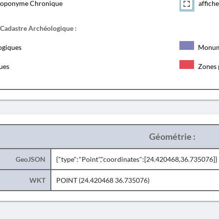
toponyme Chronique
affiche
 Cadastre Archéologique :
ogiques
Monum
ques
Zones 
Géométrie :
GeoJSON
{"type":"Point","coordinates":[24.420468,36.735076]}
WKT
POINT (24.420468 36.735076)