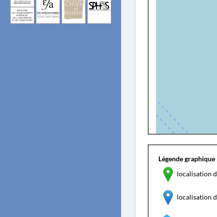
Légende graphique 
localisation d
localisation