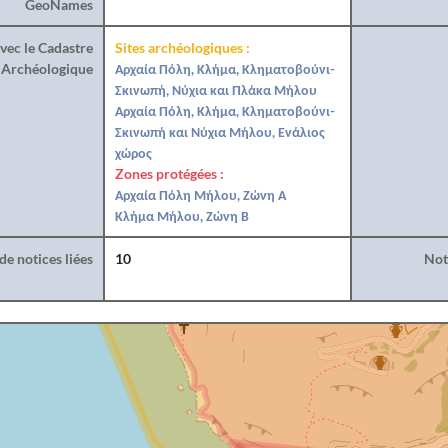
GeoNames
vec le Cadastre
Sites archéologiques :
Archéologique
Αρχαία Πόλη, Κλήμα, Κληματοβούνι-
Σκινωπή, Νύχια και Πλάκα Μήλου
Αρχαία Πόλη, Κλήμα, Κληματοβούνι-
Σκινωπή και Νύχια Μήλου, Ενάλιος
χώρος
Zones protégées :
Αρχαία Πόλη Μήλου, Ζώνη Α
Κλήμα Μήλου, Ζώνη Β
e notices liées
10
Noti