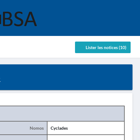
Lister les notices (10)
ο
Nomos
Cyclades