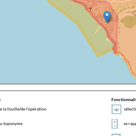
:
Fonctionnalit
e la fouille/de l'opération
sélect
 du toponyme
se rapp