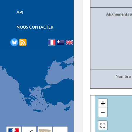
API
Alignements a
NOUS CONTACTER
Nombre d
+
−