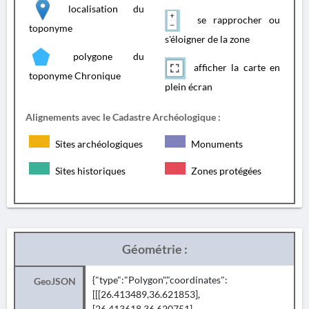
localisation du
se rapprocher ou
toponyme
s'éloigner de la zone
polygone du
afficher la carte en
toponyme Chronique
plein écran
Alignements avec le Cadastre Archéologique :
Sites archéologiques
Monuments
Sites historiques
Zones protégées
Géométrie :
{"type":"Polygon","coordinates":
GeoJSON
[[[26.413489,36.621853],
[26.413618,36.620751],