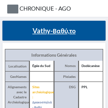
CHRONIQUE - AGO
Vathy-Βαθύ,το
Informations Générales
Égée du Sud
Nomos
Dodécanèse
Localisation
GeoNames
Pleiades
Alignements
Sites
DSG
PPL
avec le
archéologiques
Cadastre
:
Archéologique
Δρακοσπηλιά
- Βαθύ,