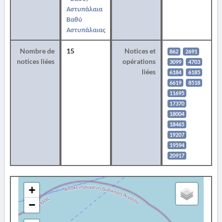
Αστυπάλαια
Βαθύ
Αστυπάλαιας
Nombre de
15
Notices et
862
2691
notices liées
opérations
3099
4703
liées
6184
6185
6619
8518
11695
17370
18004
18465
19207
19594
20917
+
−