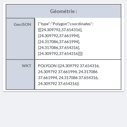
Géométrie :
{"type":"Polygon","coordinates":
GeoJSON
[[[24.309792,37.654316],
[24.309792,37.661994],
[24.317086,37.661994],
[24.317086,37.654316],
[24.309792,37.654316]]]}
WKT
POLYGON ((24.309792 37.654316,
24.309792 37.661994, 24.317086
37.661994, 24.317086 37.654316,
24.309792 37.654316))