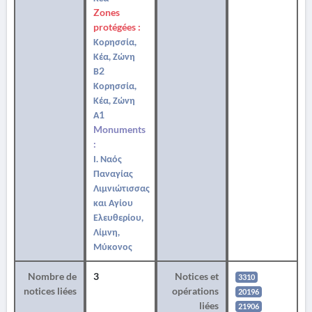
Zones
protégées :
Κορησσία,
Κέα, Ζώνη
Β2
Κορησσία,
Κέα, Ζώνη
Α1
Monuments
:
Ι. Ναός
Παναγίας
Λιμνιώτισσας
και Αγίου
Ελευθερίου,
Λίμνη,
Μύκονος
Nombre de
3
Notices et
3310
notices liées
opérations
20196
liées
21906