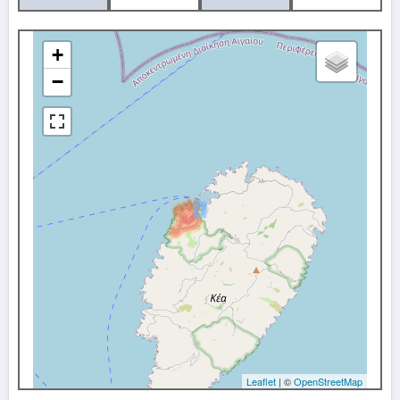
+
−
Leaflet
| ©
OpenStreetMap