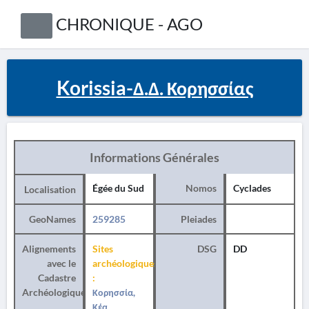
CHRONIQUE - AGO
Korissia-Δ.Δ. Κορησσίας
Informations Générales
Égée du Sud
Nomos
Cyclades
Localisation
GeoNames
259285
Pleiades
Alignements
Sites
DSG
DD
avec le
archéologiques
Cadastre
:
Archéologique
Κορησσία,
Κέα