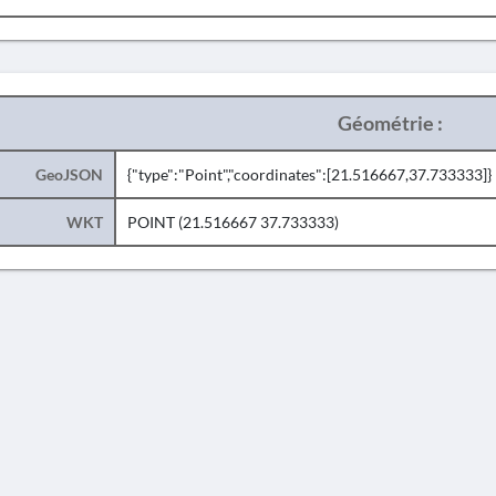
Géométrie :
GeoJSON
{"type":"Point","coordinates":[21.516667,37.733333]}
WKT
POINT (21.516667 37.733333)