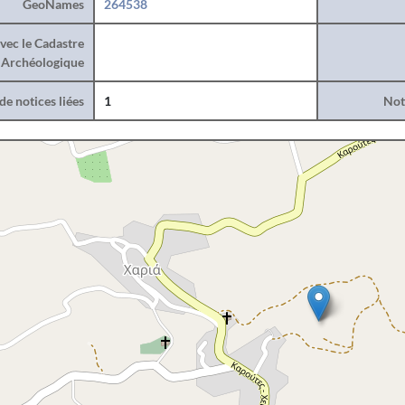
GeoNames
264538
vec le Cadastre
Archéologique
e notices liées
1
Noti