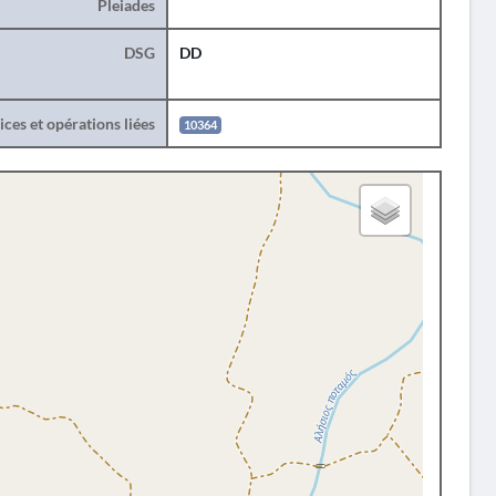
Pleiades
DSG
DD
ces et opérations liées
10364