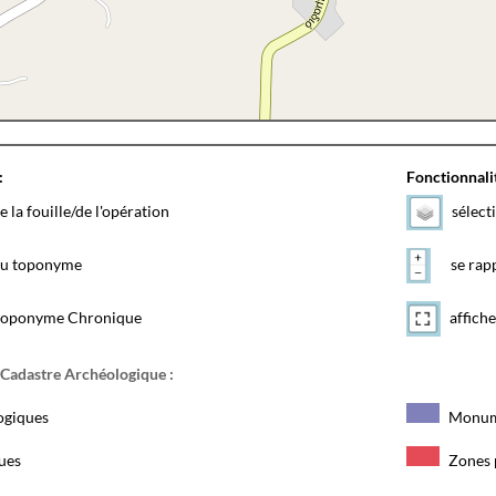
:
Fonctionnalit
e la fouille/de l'opération
sélect
 du toponyme
se rapp
toponyme Chronique
affiche
 Cadastre Archéologique :
ogiques
Monum
ques
Zones 