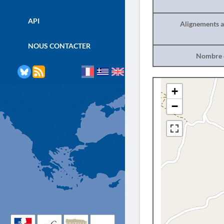
API
Alignements a
NOUS CONTACTER
Nombre d
+
−