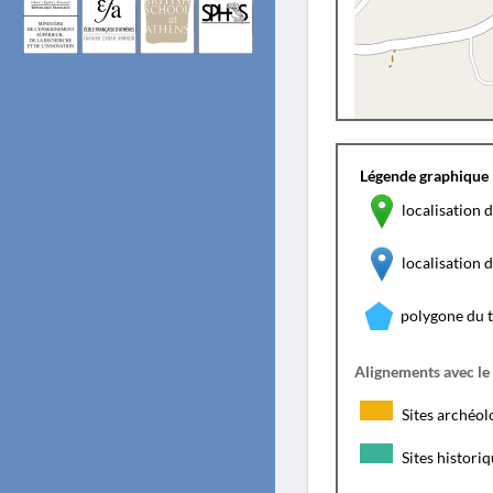
Légende graphique 
localisation d
localisation
polygone du 
Alignements avec le
Sites archéol
Sites histori