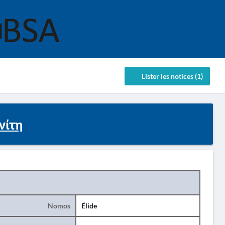
Lister les notices (1)
νίτη
Nomos
Élide