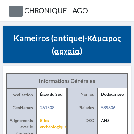
CHRONIQUE - AGO
Kameiros (antique)-Κάμειρος
(αρχαία)
Informations Générales
Égée du Sud
Nomos
Dodécanèse
Localisation
GeoNames
261538
Pleiades
589836
Alignements
Sites
DSG
ANS
avec le
archéologiques
Cadastre
: