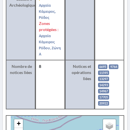
Archéologique
Αρχαία
Κάμειρος,
Ρόδος
Zones
protégées :
Αρχαία
Κάμειρος
Ρόδου, Ζώνη
Α
Nombre de
8
Notices et
6695
9764
notices liées
opérations
11595
liées
13297
14293
14967
17705
20922
+