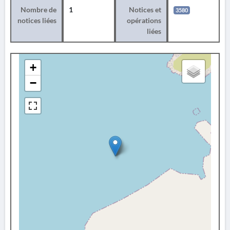
Nombre de
1
Notices et
3580
notices liées
opérations
liées
+
−