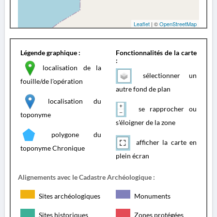
Leaflet
| ©
OpenStreetMap
Légende graphique :
Fonctionnalités de la carte
:
localisation de la
sélectionner un
fouille/de l'opération
autre fond de plan
localisation du
se rapprocher ou
toponyme
s'éloigner de la zone
polygone du
afficher la carte en
toponyme Chronique
plein écran
Alignements avec le Cadastre Archéologique :
Sites archéologiques
Monuments
Sites historiques
Zones protégées