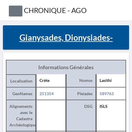
CHRONIQUE - AGO
Gianysades, Dionysiades-
Informations Générales
Crète
Nomos
Lasithi
Localisation
GeoNames
251354
Pleiades
589763
Alignements
DSG
ISLS
avec le
Cadastre
Archéologique