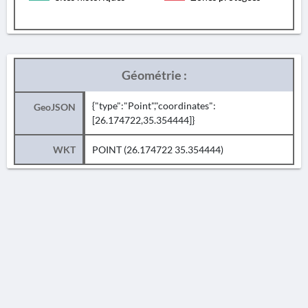
Géométrie :
{"type":"Point","coordinates":
GeoJSON
[26.174722,35.354444]}
WKT
POINT (26.174722 35.354444)