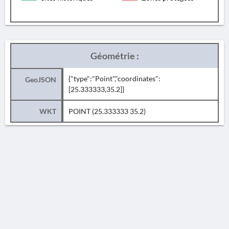
Géométrie :
{"type":"Point","coordinates":
GeoJSON
[25.333333,35.2]}
WKT
POINT (25.333333 35.2)