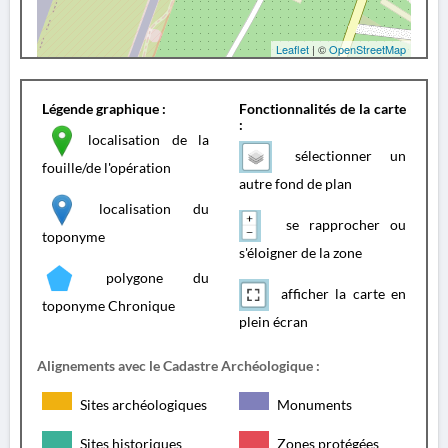
Leaflet
| ©
OpenStreetMap
Légende graphique :
Fonctionnalités de la carte
:
localisation de la
sélectionner un
fouille/de l'opération
autre fond de plan
localisation du
se rapprocher ou
toponyme
s'éloigner de la zone
polygone du
afficher la carte en
toponyme Chronique
plein écran
Alignements avec le Cadastre Archéologique :
Sites archéologiques
Monuments
Sites historiques
Zones protégées