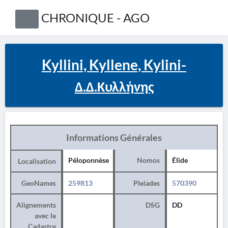
CHRONIQUE - AGO
Kyllini, Kyllene, Kylini-
Δ.Δ.Κυλλήνης
Informations Générales
Péloponnèse
Nomos
Élide
Localisation
GeoNames
259813
Pleiades
570390
Alignements
DSG
DD
avec le
Cadastre