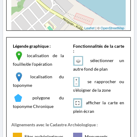
Leaflet
| ©
OpenStreetMap
Légende graphique :
Fonctionnalités de la carte
:
localisation de la
sélectionner un
fouille/de l'opération
autre fond de plan
localisation du
se rapprocher ou
toponyme
s'éloigner de la zone
polygone du
afficher la carte en
toponyme Chronique
plein écran
Alignements avec le Cadastre Archéologique :
Sites archéologiques
Monuments