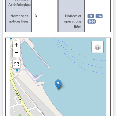
Archéologique
Nombre de
3
Notices et
338
894
notices liées
opérations
8834
liées
+
−