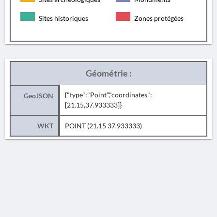
Sites historiques
Zones protégées
Géométrie :
{"type":"Point","coordinates":
GeoJSON
[21.15,37.933333]}
WKT
POINT (21.15 37.933333)