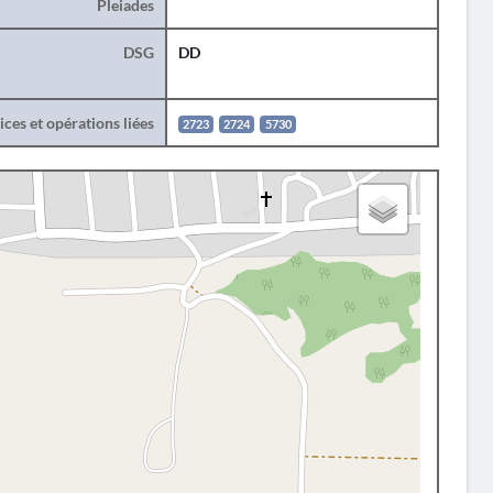
Pleiades
DSG
DD
ces et opérations liées
2723
2724
5730