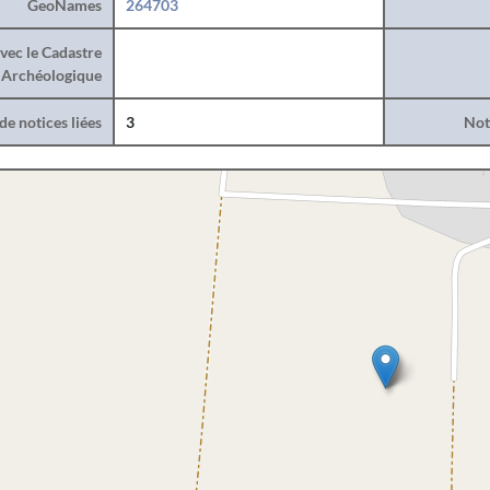
GeoNames
264703
vec le Cadastre
Archéologique
e notices liées
3
Noti