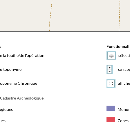
:
Fonctionnalit
e la fouille/de l'opération
sélect
 du toponyme
se rapp
toponyme Chronique
affiche
 Cadastre Archéologique :
ogiques
Monum
ques
Zones 