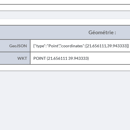
Géométrie :
GeoJSON
{"type":"Point","coordinates":[21.656111,39.943333]}
WKT
POINT (21.656111 39.943333)