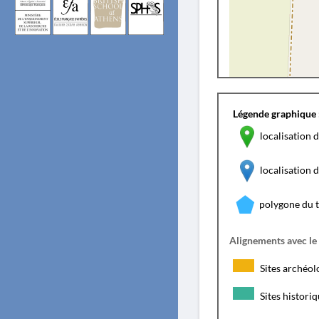
Légende graphique 
localisation d
localisation
polygone du 
Alignements avec le
Sites archéol
Sites histori