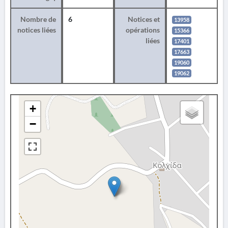
Nombre de
6
Notices et
13958
notices liées
opérations
15366
liées
17401
17663
19060
19062
+
−