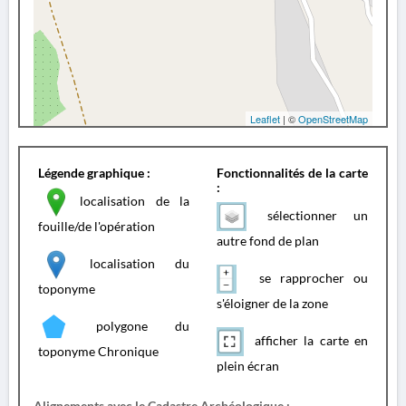
Leaflet
| ©
OpenStreetMap
Légende graphique :
Fonctionnalités de la carte
:
localisation de la
sélectionner un
fouille/de l'opération
autre fond de plan
localisation du
se rapprocher ou
toponyme
s'éloigner de la zone
polygone du
afficher la carte en
toponyme Chronique
plein écran
Alignements avec le Cadastre Archéologique :