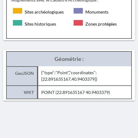
Sites archéologiques
Monuments
Sites historiques
Zones protégées
Géométrie :
{"type":"Point","coordinates":
GeoJSON
[22.891635167,40.9403379]}
WKT
POINT (22.891635167 40.9403379)