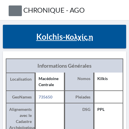
CHRONIQUE - AGO
Kolchis-Κολχίς,η
Informations Générales
Macédoine
Nomos
Kilkís
Localisation
Centrale
GeoNames
735650
Pleiades
Alignements
DSG
PPL
avec le
Cadastre
Archéologique