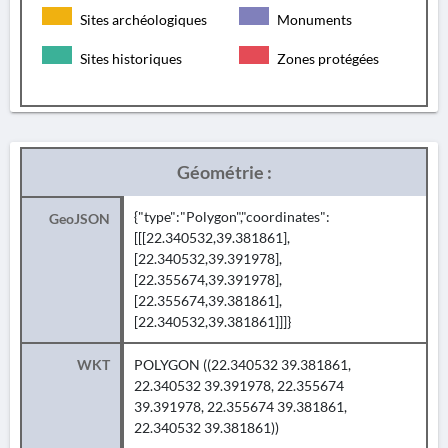
Sites archéologiques
Monuments
Sites historiques
Zones protégées
Géométrie :
{"type":"Polygon","coordinates":
GeoJSON
[[[22.340532,39.381861],
[22.340532,39.391978],
[22.355674,39.391978],
[22.355674,39.381861],
[22.340532,39.381861]]]}
WKT
POLYGON ((22.340532 39.381861,
22.340532 39.391978, 22.355674
39.391978, 22.355674 39.381861,
22.340532 39.381861))