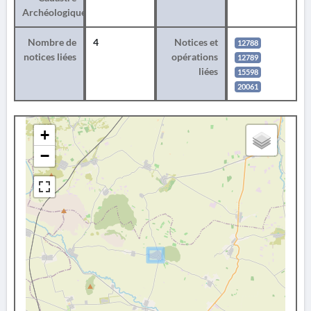
Archéologique
Nombre de
4
Notices et
12788
notices liées
opérations
12789
liées
15598
20061
+
−