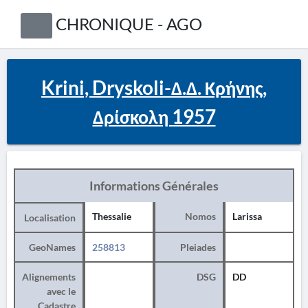
CHRONIQUE - AGO
Krini, Dryskoli-Δ.Δ. Κρήνης,
Δρίσκολη 1957
Informations Générales
Thessalie
Nomos
Larissa
Localisation
GeoNames
258813
Pleiades
Alignements
DSG
DD
avec le
Cadastre