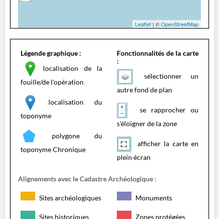
Leaflet
| ©
OpenStreetMap
Légende graphique :
Fonctionnalités de la carte
:
localisation de la
sélectionner un
fouille/de l'opération
autre fond de plan
localisation du
se rapprocher ou
toponyme
s'éloigner de la zone
polygone du
afficher la carte en
toponyme Chronique
plein écran
Alignements avec le Cadastre Archéologique :
Sites archéologiques
Monuments
Sites historiques
Zones protégées