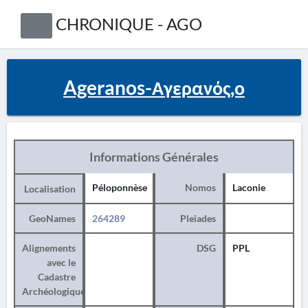
CHRONIQUE - AGO
Ageranos-Αγερανός,ο
Informations Générales
Péloponnèse
Nomos
Laconie
Localisation
GeoNames
264289
Pleiades
Alignements
DSG
PPL
avec le
Cadastre
Archéologique