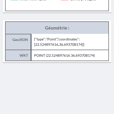
Géométrie :
{"type":"Point","coordinates":
GeoJSON
[22.524897616,36.693708174]}
WKT
POINT (22.524897616 36.693708174)