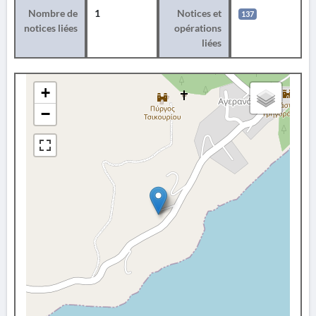
Nombre de
1
Notices et
137
notices liées
opérations
liées
+
−