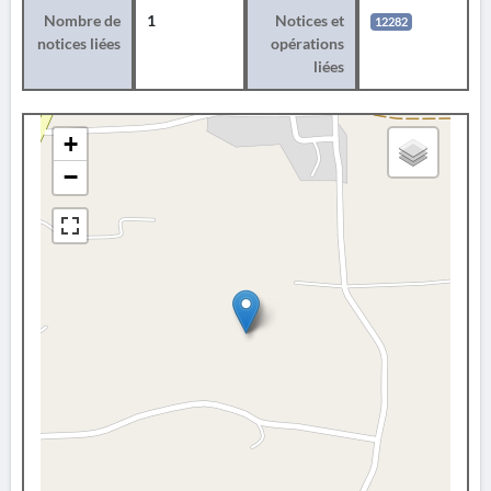
Nombre de
1
Notices et
12282
notices liées
opérations
liées
+
−