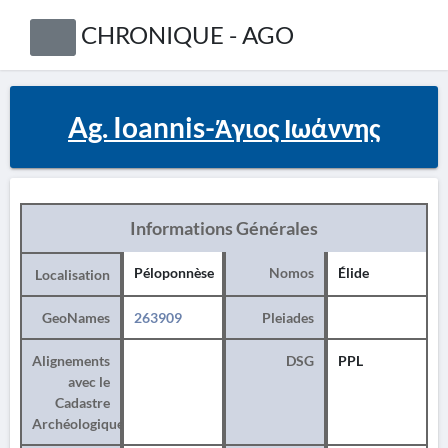
CHRONIQUE - AGO
Ag. Ioannis-Άγιος Ιωάννης
Informations Générales
Péloponnèse
Nomos
Élide
Localisation
GeoNames
263909
Pleiades
Alignements
DSG
PPL
avec le
Cadastre
Archéologique