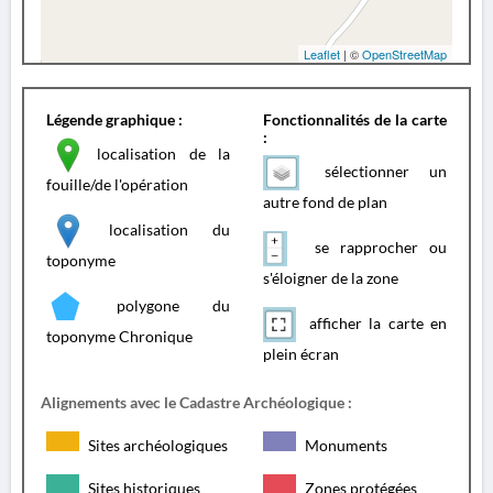
Leaflet
| ©
OpenStreetMap
Légende graphique :
Fonctionnalités de la carte
:
localisation de la
sélectionner un
fouille/de l'opération
autre fond de plan
localisation du
se rapprocher ou
toponyme
s'éloigner de la zone
polygone du
afficher la carte en
toponyme Chronique
plein écran
Alignements avec le Cadastre Archéologique :
Sites archéologiques
Monuments
Sites historiques
Zones protégées