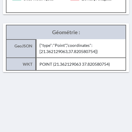
Géométrie :
{"type":"Point","coordinates":
GeoJSON
[21.362129063,37.820580754]}
WKT
POINT (21.362129063 37.820580754)