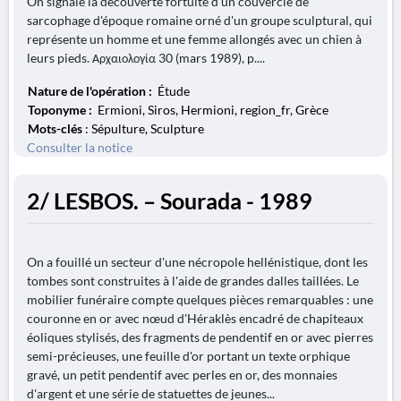
On signale la découverte fortuite d'un couvercle de
sarcophage d'époque romaine orné d'un groupe sculptural, qui
représente un homme et une femme allongés avec un chien à
leurs pieds. Αρχαιολογία 30 (mars 1989), p....
Nature de l'opération :
Étude
Toponyme :
Ermioni, Siros, Hermioni, region_fr, Grèce
Mots-clés
: Sépulture, Sculpture
Consulter la notice
2/ LESBOS. – Sourada - 1989
On a fouillé un secteur d'une nécropole hellénistique, dont les
tombes sont construites à l'aide de grandes dalles taillées. Le
mobilier funéraire compte quelques pièces remarquables : une
couronne en or avec nœud d'Héraklès encadré de chapiteaux
éoliques stylisés, des fragments de pendentif en or avec pierres
semi-précieuses, une feuille d'or portant un texte orphique
gravé, un petit pendentif avec perles en or, des monnaies
d'argent et une série de statuettes de jeunes...