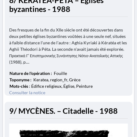
8/ KÉRATÉA-PÉTA – Églises
byzantines - 1988
Des fresques de la fin du XIIe siècle ont été découvertes dans
deux petites églises byzantines voûtées à une seule nef, situées
à faible distance l'une de l'autre : Aghia Kyriaki à Kératéa et les
Aghii Théodori à Péta. La seconde n'avait jamais été explorée.
Πρακτικά Γ' Επιστημονικής Συνάντησης Νότιο-Ανατολικής Αττικής
(1988), p....
Nature de l'opération :
Fouille
Toponyme :
Keratea, region_fr, Grèce
Mots-clés
: Édifice religieux, Église, Peinture
Consulter la notice
9/ MYCÈNES. – Citadelle - 1988