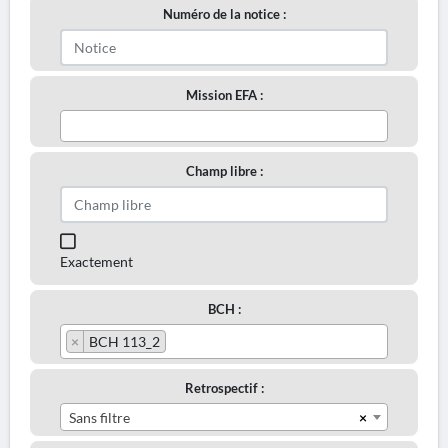
Numéro de la notice :
Mission EFA :
Champ libre :
Exactement
BCH :
×
BCH 113_2
Retrospectif :
×
Sans filtre