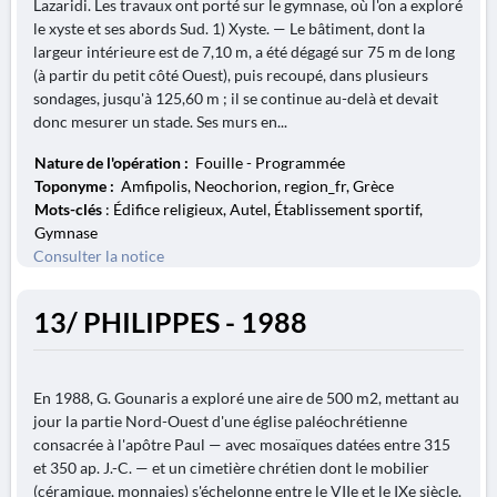
Lazaridi. Les travaux ont porté sur le gymnase, où l'on a exploré
le xyste et ses abords Sud. 1) Xyste. — Le bâtiment, dont la
largeur intérieure est de 7,10 m, a été dégagé sur 75 m de long
(à partir du petit côté Ouest), puis recoupé, dans plusieurs
sondages, jusqu'à 125,60 m ; il se continue au-delà et devait
donc mesurer un stade. Ses murs en...
Nature de l'opération :
Fouille - Programmée
Toponyme :
Amfipolis, Neochorion, region_fr, Grèce
Mots-clés
: Édifice religieux, Autel, Établissement sportif,
Gymnase
Consulter la notice
13/ PHILIPPES - 1988
En 1988, G. Gounaris a exploré une aire de 500 m2, mettant au
jour la partie Nord-Ouest d'une église paléochrétienne
consacrée à l'apôtre Paul — avec mosaïques datées entre 315
et 350 ap. J.-C. — et un cimetière chrétien dont le mobilier
(céramique, monnaies) s'échelonne entre le VIIe et le IXe siècle.