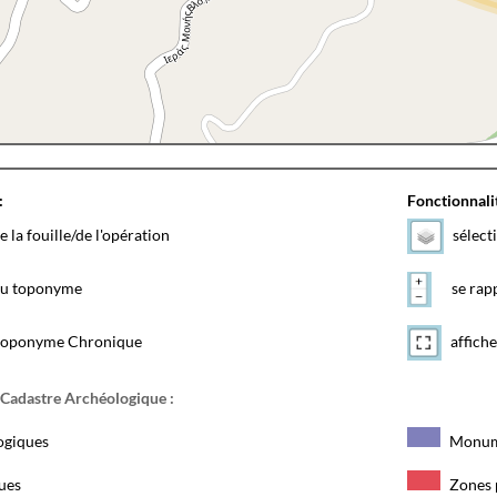
:
Fonctionnalit
e la fouille/de l'opération
sélect
 du toponyme
se rapp
toponyme Chronique
affiche
 Cadastre Archéologique :
ogiques
Monum
ques
Zones 