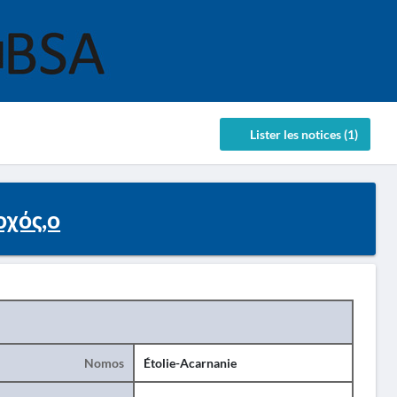
Lister les notices (1)
χός,ο
Nomos
Étolie-Acarnanie