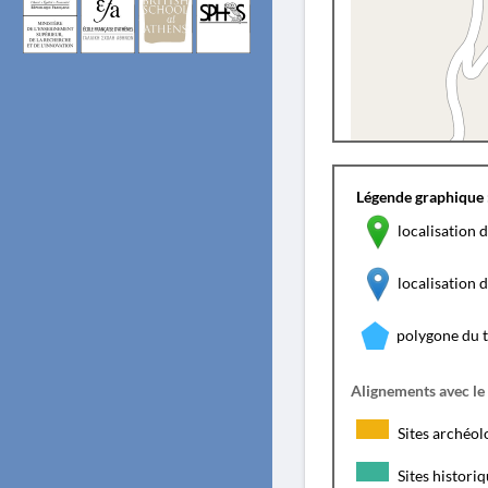
Légende graphique 
localisation d
localisation
polygone du 
Alignements avec le
Sites archéol
Sites histori