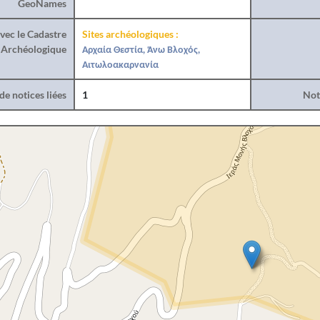
GeoNames
vec le Cadastre
Sites archéologiques :
Archéologique
Αρχαία Θεστία, Άνω Βλοχός,
Αιτωλοακαρνανία
e notices liées
1
Noti