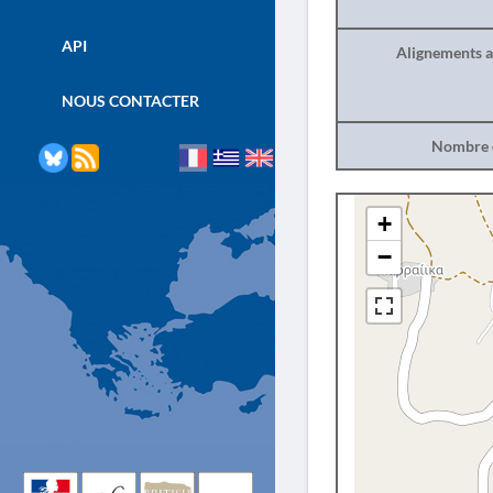
API
Alignements a
NOUS CONTACTER
Nombre d
+
−