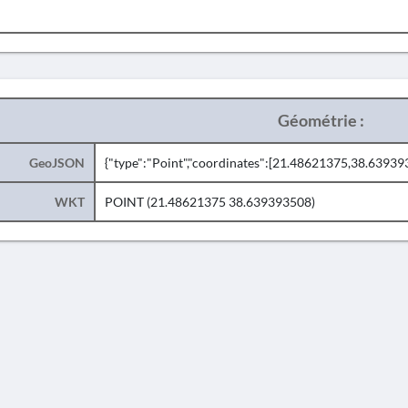
Géométrie :
GeoJSON
{"type":"Point","coordinates":[21.48621375,38.63939
WKT
POINT (21.48621375 38.639393508)