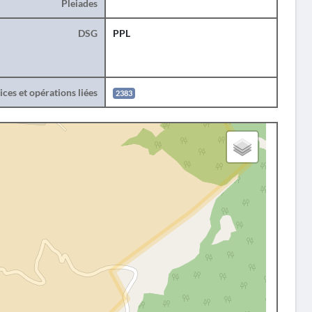
Pleiades
DSG
PPL
ces et opérations liées
2383