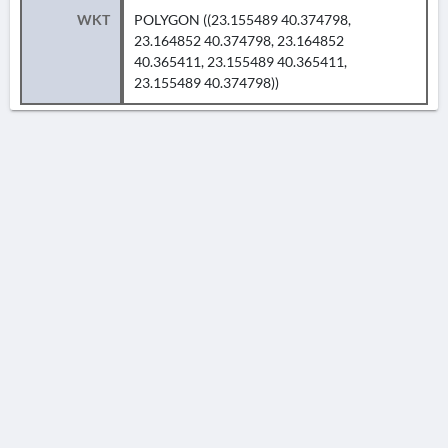
WKT
POLYGON ((23.155489 40.374798,
23.164852 40.374798, 23.164852
40.365411, 23.155489 40.365411,
23.155489 40.374798))
AVERTISSEMENT
La Chronique des fouilles en ligne ne constitue en aucun cas une publication des
découvertes qui y sont signalées. L'EfA et la BSA ne peuvent délivrer de copie des