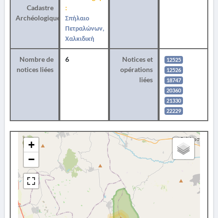
Cadastre
:
Archéologique
Σπήλαιο
Πετραλώνων,
Χαλκιδική
Nombre de
6
Notices et
12525
notices liées
opérations
12526
liées
18747
20360
21330
22229
+
−