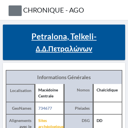
CHRONIQUE - AGO
Petralona, Telkeli-
Δ.Δ.Πετραλώνων
Informations Générales
Macédoine
Nomos
Chalcidique
Localisation
Centrale
GeoNames
734677
Pleiades
Alignements
Sites
DSG
DD
avec le
archéologiques