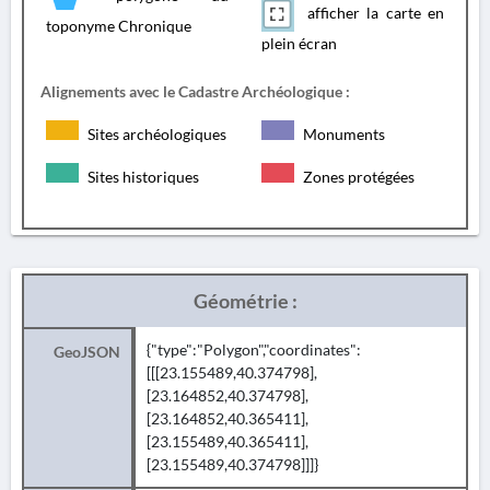
afficher la carte en
toponyme Chronique
plein écran
Alignements avec le Cadastre Archéologique :
Sites archéologiques
Monuments
Sites historiques
Zones protégées
Géométrie :
{"type":"Polygon","coordinates":
GeoJSON
[[[23.155489,40.374798],
[23.164852,40.374798],
[23.164852,40.365411],
[23.155489,40.365411],
[23.155489,40.374798]]]}