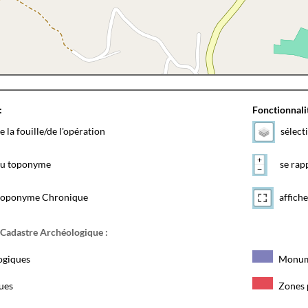
:
Fonctionnalit
e la fouille/de l'opération
sélect
 du toponyme
se rapp
toponyme Chronique
affiche
 Cadastre Archéologique :
ogiques
Monum
ques
Zones 