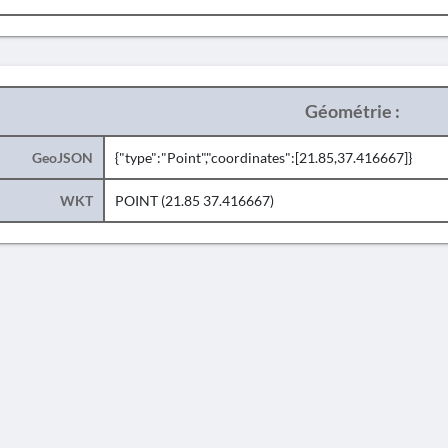
Géométrie :
GeoJSON
{"type":"Point","coordinates":[21.85,37.416667]}
WKT
POINT (21.85 37.416667)