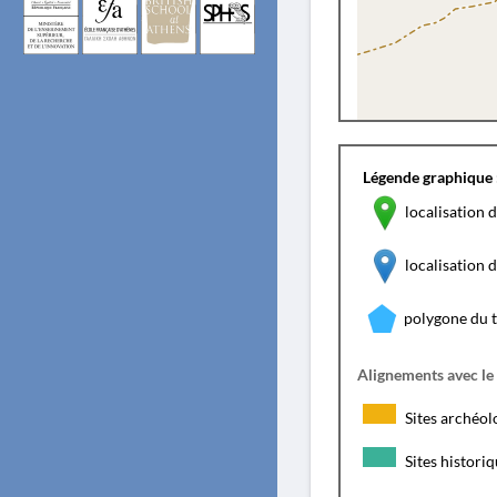
Légende graphique 
localisation d
localisation
polygone du 
Alignements avec le
Sites archéol
Sites histori