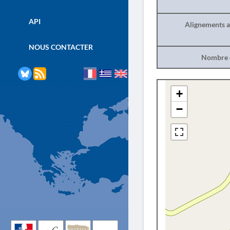
API
Alignements a
NOUS CONTACTER
Nombre d
+
−