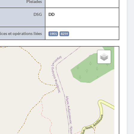
Pleiades
DSG
DD
ces et opérations liées
1901
8259