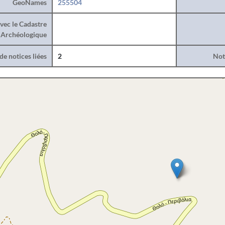
GeoNames
255504
vec le Cadastre
Archéologique
e notices liées
2
Noti