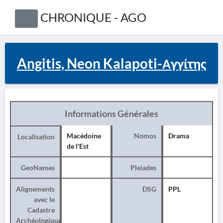
CHRONIQUE - AGO
Angitis, Neon Kalapoti-Αγγίτης
Informations Générales
Macédoine
Nomos
Drama
Localisation
de l'Est
GeoNames
Pleiades
Alignements
DSG
PPL
avec le
Cadastre
Archéologique