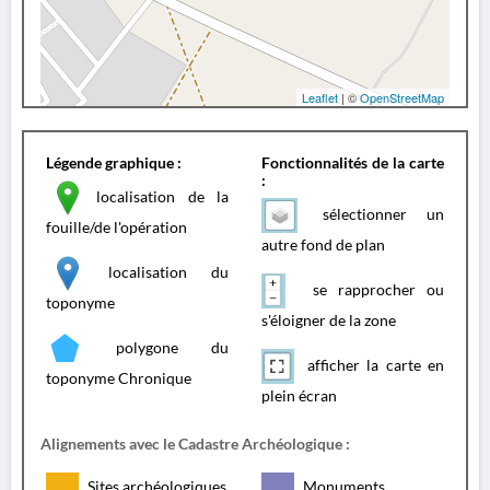
Leaflet
| ©
OpenStreetMap
Légende graphique :
Fonctionnalités de la carte
:
localisation de la
sélectionner un
fouille/de l'opération
autre fond de plan
localisation du
se rapprocher ou
toponyme
s'éloigner de la zone
polygone du
afficher la carte en
toponyme Chronique
plein écran
Alignements avec le Cadastre Archéologique :
Sites archéologiques
Monuments