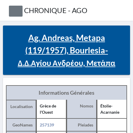
CHRONIQUE - AGO
Ag. Andreas, Metapa
(119/1957), Bourlesia-
Δ.Δ.Αγίου Ανδρέου, Μετάπα
Informations Générales
Grèce de
Nomos
Étolie-
Localisation
l'Ouest
Acarnanie
GeoNames
257139
Pleiades