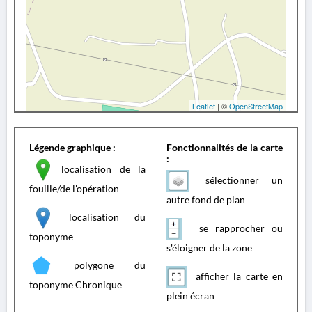
Leaflet
| ©
OpenStreetMap
Légende graphique :
Fonctionnalités de la carte
:
localisation de la
sélectionner un
fouille/de l'opération
autre fond de plan
localisation du
se rapprocher ou
toponyme
s'éloigner de la zone
polygone du
afficher la carte en
toponyme Chronique
plein écran