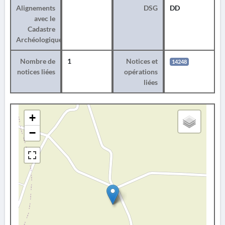
Alignements
DSG
DD
avec le
Cadastre
Archéologique
Nombre de
1
Notices et
14248
notices liées
opérations
liées
+
−