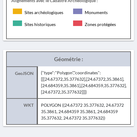
Alignements avec le Cadastre Archéologique :
Sites archéologiques
Monuments
Sites historiques
Zones protégées
Géométrie :
{"type":"Polygon","coordinates":
GeoJSON
[[[24.67372,35.377632],[24.67372,35.3861],
[24.684359,35.3861],[24.684359,35.377632],
[24.67372,35.377632]]]}
WKT
POLYGON ((24.67372 35.377632, 24.67372
35.3861, 24.684359 35.3861, 24.684359
35.377632, 24.67372 35.377632))