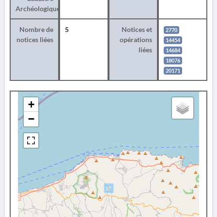
Archéologique
Nombre de
5
Notices et
2770
notices liées
opérations
14454
liées
14684
18076
20171
+
−