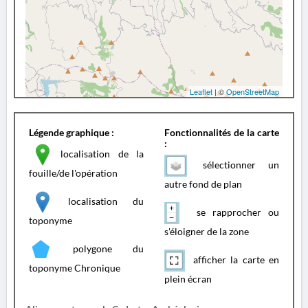
Leaflet
| ©
OpenStreetMap
Légende graphique :
Fonctionnalités de la carte
:
localisation de la
sélectionner un
fouille/de l'opération
autre fond de plan
localisation du
se rapprocher ou
toponyme
s'éloigner de la zone
polygone du
afficher la carte en
toponyme Chronique
plein écran