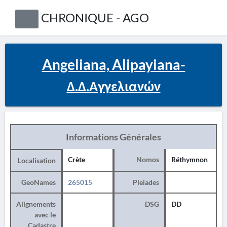
CHRONIQUE - AGO
Angeliana, Alipayiana-
Δ.Δ.Αγγελιανών
Informations Générales
Crète
Nomos
Réthymnon
Localisation
GeoNames
265015
Pleiades
Alignements
DSG
DD
avec le
Cadastre